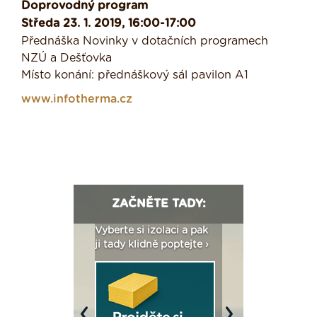
Doprovodný program
Středa 23. 1. 2019, 16:00-17:00
Přednáška Novinky v dotačních programech
NZÚ a Dešťovka
Místo konání: přednáškový sál pavilon A1
www.infotherma.cz
ZAČNĚTE TADY:
: Fasády ETICS a
Vyberte si izolaci a pak
Vytvořte si vizualiz
dstatné v kostce ›
ji tady klidně poptejte ›
fasády ›