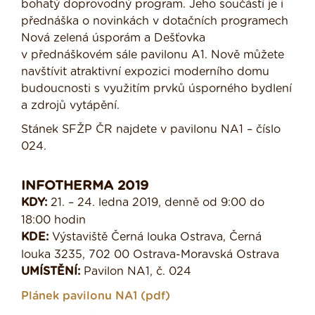
bohatý doprovodný program. Jeho součástí je i
přednáška o novinkách v dotačních programech
Nová zelená úsporám a Dešťovka
v přednáškovém sále pavilonu A1. Nově můžete
navštívit atraktivní expozici moderního domu
budoucnosti s využitím prvků úsporného bydlení
a zdrojů vytápění.
Stánek SFŽP ČR najdete v pavilonu NA1 – číslo
024.
INFOTHERMA 2019
KDY:
21. – 24. ledna 2019, denně od 9:00 do
18:00 hodin
KDE:
Výstaviště Černá louka Ostrava, Černá
louka 3235, 702 00 Ostrava-Moravská Ostrava
UMÍSTĚNÍ:
Pavilon NA1, č. 024
Plánek pavilonu NA1 (pdf)