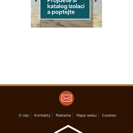
Previous
Next
O nás
Kontakty
Reklama
Mapa webu
Cookies