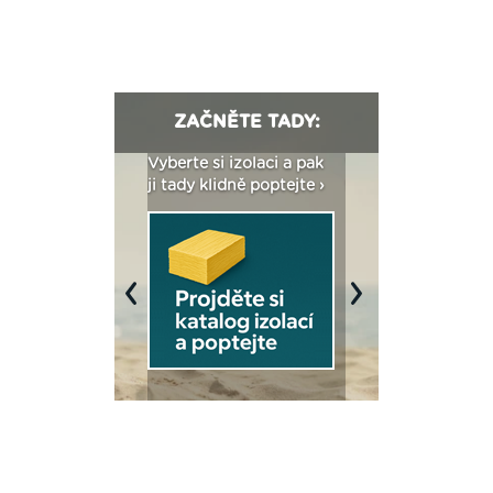
ZAČNĚTE TADY:
: Fasády ETICS a
Vyberte si izolaci a pak
Vytvořte si vizualiz
dstatné v kostce ›
ji tady klidně poptejte ›
fasády ›
Previous
Next