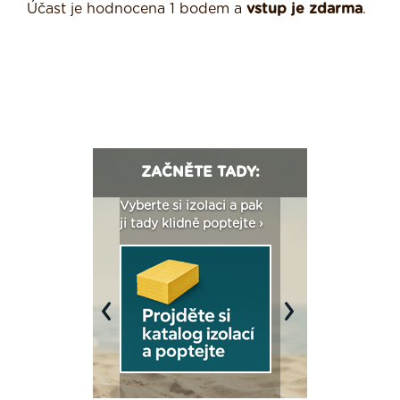
Účast je hodnocena 1 bodem a
vstup je zdarma
.
ZAČNĚTE TADY:
: Fasády ETICS a
Vyberte si izolaci a pak
Vytvořte si vizualiz
dstatné v kostce ›
ji tady klidně poptejte ›
fasády ›
Previous
Next