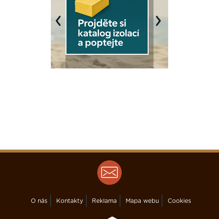
Previous
Next
O nás
Kontakty
Reklama
Mapa webu
Cookies