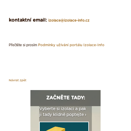
kontaktní email:
izolace@izolace-info.cz
Přečtěte si prosím
Podmínky užívání portálu Izolace-Info
Návrat zpět
ZAČNĚTE TADY:
: Fasády ETICS a
Vyberte si izolaci a pak
Vytvořte si vizualiz
dstatné v kostce ›
ji tady klidně poptejte ›
fasády ›