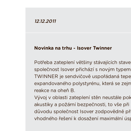
12.12.2011
Novinka na trhu - Isover Twinner
Potřeba zateplení většiny stávajících sta
společnost Isover přichází s novým typem 
TWINNER je sendvičově uspořádaná tepeln
expandovaného polystyrénu, která se zejm
reakce na oheň B.
Vývoj v oblasti zateplení stěn neustále po
akustiky a požární bezpečnosti, to vše při
důvodu společnost Isover zodpovědně přist
vhodného řešení k dosažení maximální úspo