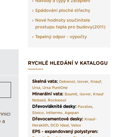
Návody a typy k zateplení
Spádování ploché střechy
Nové hodnoty součinitele
prostupu tepla pro budovy(2011)
Tepelný odpor - výpočty
RYCHLÉ HLEDÁNÍ V KATALOGU
Skelná vata:
Dekwool
,
Isover
,
Knauf
,
Ursa
,
Ursa PureOne
Minerální vata:
Baumit
,
Isover
,
Knauf
Nobasil
,
Rockwool
Dřevovláknité desky
:
Pavatex
,
Steico
,
Inthermo
,
Agepan
hnici
Dřevocementové desky:
Knauf-
 a
Heraklith
,
DCD Ideal
,
Velox
EPS - expandovaný polystyren: