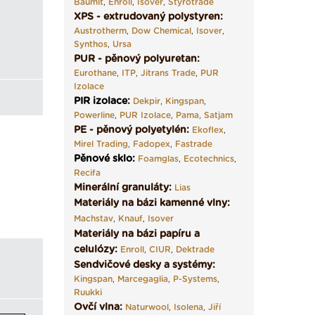
Baumit
,
Enroll
,
Isover
,
Styrotrade
XPS - extrudovaný polystyren:
Austrotherm
,
Dow Chemical
,
Isover
,
Synthos
,
Ursa
PUR - pěnový polyuretan:
Eurothane
,
ITP
,
Jitrans Trade
,
PUR
Izolace
PIR izolace
:
Dekpir
,
Kingspan
,
Powerline
,
PUR Izolace
,
Pama,
Satjam
PE - pěnový polyetylén:
Ekoflex
,
Mirel Trading
,
Fadopex
,
Fastrade
Pěnové sklo
:
Foamglas
,
Ecotechnics
,
Recifa
Minerální granuláty:
Lias
Materiály na bázi kamenné vlny:
Machstav
,
Knauf
,
Isover
Materiály na bázi papíru a
celulózy:
Enroll
,
CIUR
,
Dektrade
Sendvičové desky a systémy:
Kingspan
,
Marcegaglia
,
P-Systems
,
Ruukki
Ovčí vlna:
Naturwool
,
Isolena
,
Jiří