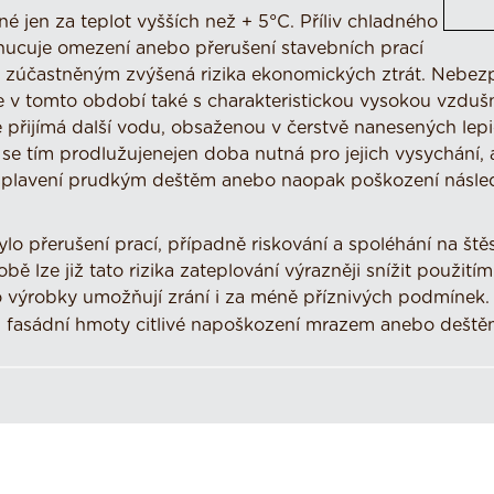
é jen za teplot vyšších než + 5°C. Příliv chladného
nucuje omezení anebo přerušení stavebních prací
em zúčastněným zvýšená rizika ekonomických ztrát. Nebez
 ale v tomto období také s charakteristickou vysokou vzdu
 přijímá další vodu, obsaženou v čerstvě nanesených lepi
se tím prodlužujenejen doba nutná pro jejich vysychání, a
a splavení prudkým deštěm anebo naopak poškození násl
 přerušení prací, případně riskování a spoléhání na štěst
lze již tato rizika zateplování výrazněji snížit použitím
o výrobky umožňují zrání i za méně příznivých podmínek.
ou fasádní hmoty citlivé napoškození mrazem anebo deště