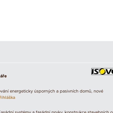
náře
vání energeticky úsporných a pasivních domů, nové
řihláška
asádní systémy a fasádní prvky, konstrukce stavebních o