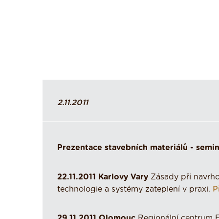
2.11.2011
Prezentace stavebních materiálů - semi
22.11.2011 Karlovy Vary
Zásady při navrho
technologie a systémy zateplení v praxi.
P
29.11.2011 Olomouc
Regionální centrum F