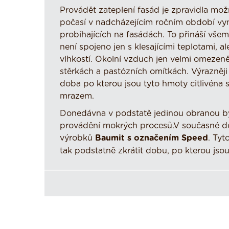
Provádět zateplení fasád je zpravidla možn
počasí v nadcházejícím ročním období vy
probíhajících na fasádách. To přináší vš
není spojeno jen s klesajícími teplotami,
vlhkostí. Okolní vzduch jen velmi omezeně
stěrkách a pastózních omítkách. Výrazněji 
doba po kterou jsou tyto hmoty citlivén
mrazem.
Donedávna v podstatě jedinou obranou bylo
provádění mokrých procesů.V současné době 
výrobků
Baumit s označením Speed
. Tyt
tak podstatně zkrátit dobu, po kterou js