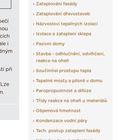
Zateplování fasády
Zateplování dřevostaveb
pečí
Názvosloví tepelných izolací
šnou
Izolace a zateplení sklepa
cích
le i
Pasivní domy
edným
Stavba - odhlučnění, odvlhčení,
reakce na oheň
í při
Součinitel prostupu tepla
Tepelné mosty a plísně v domu
 Lze
Paropropustnost a difúze
m.
Třídy reakce na oheň u materiálů
Objemová hmotnost
Kondenzace vodní páry
Tech. postup zateplení fasády