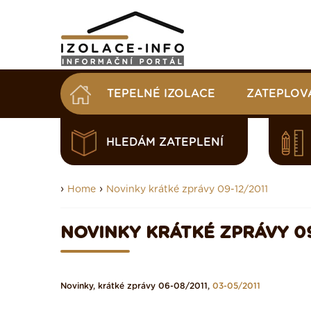
TEPELNÉ IZOLACE
ZATEPLOV
HLEDÁM ZATEPLENÍ
›
›
Home
Novinky krátké zprávy 09-12/2011
NOVINKY KRÁTKÉ ZPRÁVY 09
Novinky, krátké zprávy
06-08/2011
,
03-05/2011