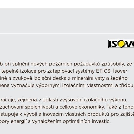
veb při splnění nových požárních požadavků způsobily, že
tepelné izolace pro zateplovací systémy ETICS. Isover
ě a zvukově izolační deska z minerální vaty a šedého
éna vyznačuje výbornými izolačními vlastnostmi a třídou
kračuje, zejména v oblasti zvyšování izolačního výkonu,
 zachování spolehlivosti a celkové ekonomiky. Také z toho
upuje k vývoji a inovacím vlastních produktů pro zajišt
ry energií s vynaložením optimálních investic.