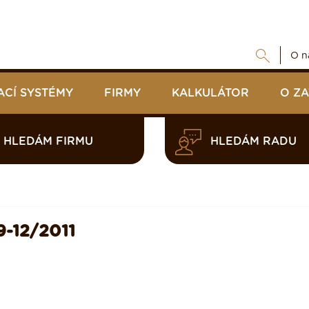
O n
ACÍ SYSTÉMY
FIRMY
KALKULÁTOR
O Z
HLEDÁM FIRMU
HLEDÁM RADU
-12/2011