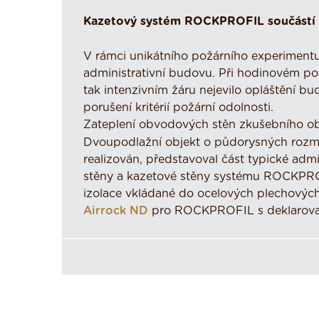
Kazetový systém ROCKPROFIL součástí 
V rámci unikátního požárního experiment
administrativní budovu. Při hodinovém pož
tak intenzivním žáru nejevilo opláštění
porušení kritérií požární odolnosti.
Zateplení obvodových stěn zkušebního 
Dvoupodlažní objekt o půdorysných rozmě
realizován, představoval část typické admi
stěny a kazetové stěny systému ROCKP
izolace vkládané do ocelových plechových
Airrock ND
pro ROCKPROFIL s deklarovan