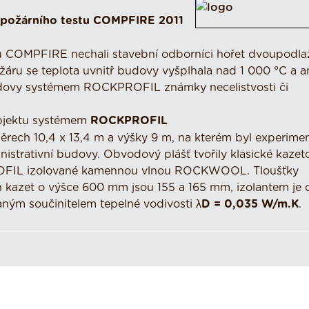
požárního testu COMPFIRE 2011
u COMPFIRE nechali stavební odborníci hořet dvoupodla
áru se teplota uvnitř budovy vyšplhala nad 1 000 °C a an
 budovy systémem ROCKPROFIL známky necelistvosti či
objektu systémem
ROCKPROFIL
rech 10,4 x 13,4 m a výšky 9 m, na kterém byl experime
nistrativní budovy. Obvodový plášť tvořily klasické kazet
ROFIL izolované kamennou vlnou ROCKWOOL. Tloušťky
 kazet o výšce 600 mm jsou 155 a 165 mm, izolantem je 
ým součinitelem tepelné vodivosti
λD = 0,035 W/m.K
.