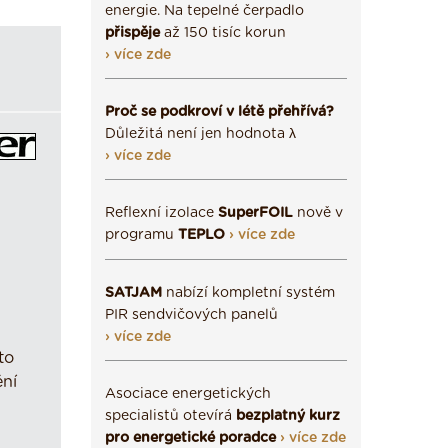
energie. Na tepelné čerpadlo
přispěje
až 150 tisíc korun
› více zde
Proč se podkroví v létě přehřívá?
Důležitá není jen hodnota λ
› více zde
Reflexní izolace
SuperFOIL
nově v
programu
TEPLO
› více zde
SATJAM
nabízí kompletní systém
PIR sendvičových panelů
› více zde
to
ění
Asociace energetických
specialistů otevírá
bezplatný kurz
pro energetické poradce
› více zde