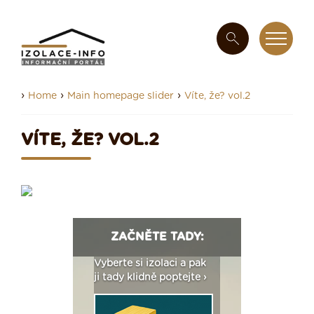
›
›
›
Home
Main homepage slider
Víte, že? vol.2
VÍTE, ŽE? VOL.2
ZAČNĚTE TADY:
: Fasády ETICS a
Vyberte si izolaci a pak
Vytvořte si vizualiz
dstatné v kostce ›
ji tady klidně poptejte ›
fasády ›