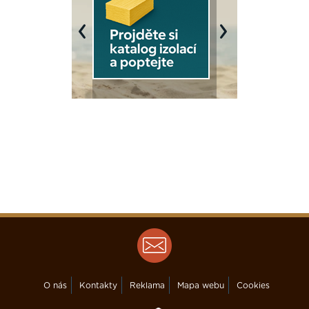
Previous
Next
O nás
Kontakty
Reklama
Mapa webu
Cookies