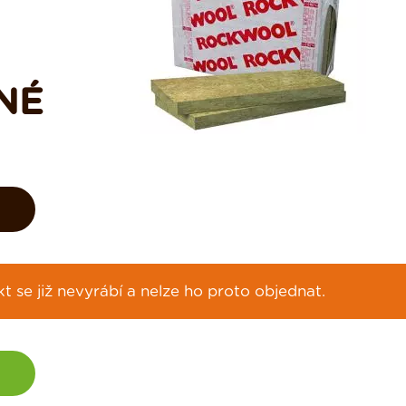
NÉ
 se již nevyrábí a nelze ho proto objednat.