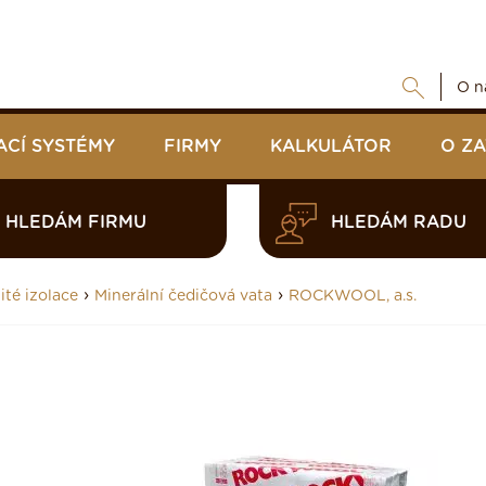
O n
ACÍ SYSTÉMY
FIRMY
KALKULÁTOR
O Z
HLEDÁM FIRMU
HLEDÁM RADU
›
›
ité izolace
Minerální čedičová vata
ROCKWOOL, a.s.