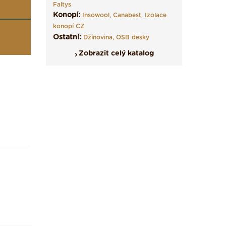
Faltys
Konopí:
Insowool
,
Canabest
,
Izolace
konopí CZ
Ostatní:
Džínovina,
OSB desky
Zobrazit celý katalog