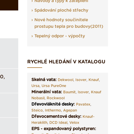
Návody a typy k zateplení
Spádování ploché střechy
Nové hodnoty součinitele
prostupu tepla pro budovy(2011)
Tepelný odpor - výpočty
RYCHLÉ HLEDÁNÍ V KATALOGU
0,
Skelná vata:
Dekwool
,
Isover
,
Knauf
,
Ursa
,
Ursa PureOne
Minerální vata:
Baumit
,
Isover
,
Knauf
Nobasil
,
Rockwool
Dřevovláknité desky
:
Pavatex
,
Steico
,
Inthermo
,
Agepan
Dřevocementové desky:
Knauf-
Heraklith
,
DCD Ideal
,
Velox
EPS - expandovaný polystyren: