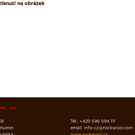
liknutí na obrázek
L, a.s.
69
Tel.: +420 596 094 111
ohumín
email: info-cz@rockwool.com
ublika
www.rockwool.cz