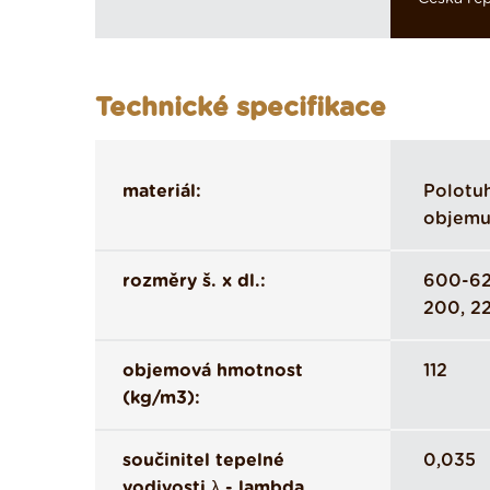
Technické specifikace
materiál:
Polotuh
objemu
rozměry š. x dl.:
600-625
200, 22
objemová hmotnost
112
(kg/m3):
součinitel tepelné
0,035
vodivosti λ - lambda,