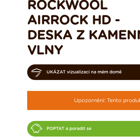
ROCKWOOL
AIRROCK HD -
DESKA Z KAMEN
VLNY
UKÁZAT vizualizaci na mém domě
Upozornění: Tento produkt
POPTAT a poradit se