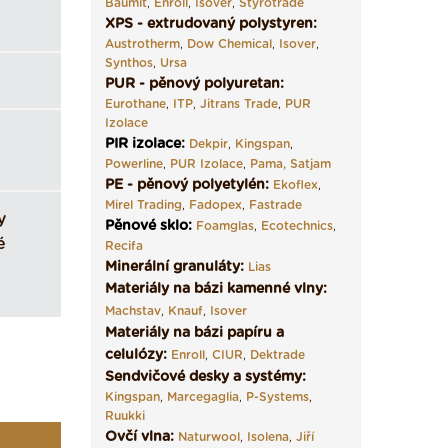
Baumit
,
Enroll
,
Isover
,
Styrotrade
XPS - extrudovaný polystyren:
Austrotherm
,
Dow Chemical
,
Isover
,
Synthos
,
Ursa
PUR - pěnový polyuretan:
Eurothane
,
ITP
,
Jitrans Trade
,
PUR
Izolace
PIR izolace
:
Dekpir
,
Kingspan
,
Powerline
,
PUR Izolace
,
Pama,
Satjam
PE - pěnový polyetylén:
Ekoflex
,
Mirel Trading
,
Fadopex
,
Fastrade
y
Pěnové sklo
:
Foamglas
,
Ecotechnics
,
é
Recifa
Minerální granuláty:
Lias
Materiály na bázi kamenné vlny:
Machstav
,
Knauf
,
Isover
Materiály na bázi papíru a
celulózy:
Enroll
,
CIUR
,
Dektrade
Sendvičové desky a systémy:
Kingspan
,
Marcegaglia
,
P-Systems
,
Ruukki
Ovčí vlna:
Naturwool
,
Isolena
,
Jiří