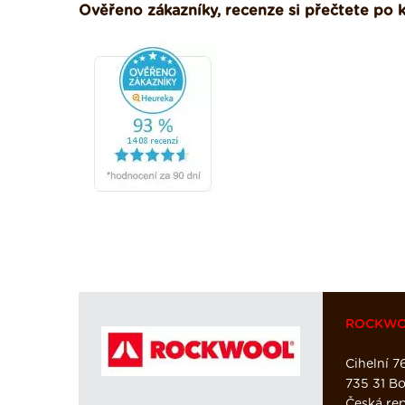
Ověřeno zákazníky, recenze si přečtete po k
ROCKWOO
Cihelní 7
735 31 B
Česká rep