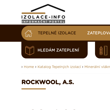
TEPELNÉ IZOLACE
ZATEPLOV
HLEDÁM ZATEPLENÍ
›
›
›
Home
Katalog Tepelných izolací
Minerální vlákn
ROCKWOOL, A.S.