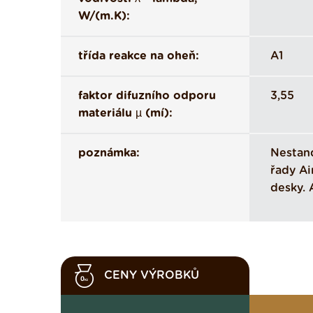
W/(m.K):
třída reakce na oheň:
A1
faktor difuzního odporu
3,55
materiálu µ (mí):
poznámka:
Nestan
řady A
desky. 
CENY VÝROBKŮ