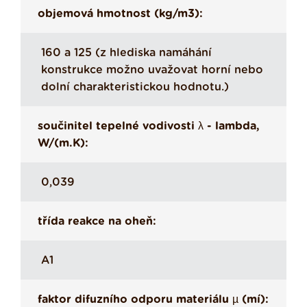
objemová hmotnost (kg/m3):
160 a 125 (z hlediska namáhání
konstrukce možno uvažovat horní nebo
dolní charakteristickou hodnotu.)
součinitel tepelné vodivosti λ - lambda,
W/(m.K):
0,039
třída reakce na oheň:
A1
faktor difuzního odporu materiálu µ (mí):