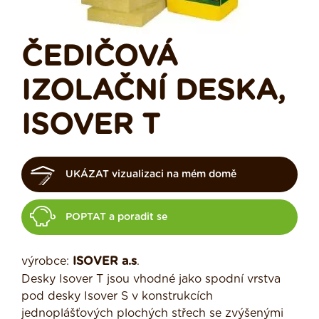
ČEDIČOVÁ
IZOLAČNÍ DESKA,
ISOVER T
UKÁZAT vizualizaci na mém domě
POPTAT a poradit se
výrobce:
ISOVER
a.s
.
Desky Isover T jsou vhodné jako spodní vrstva
pod desky Isover S v konstrukcích
jednoplášťových plochých střech se zvýšenými