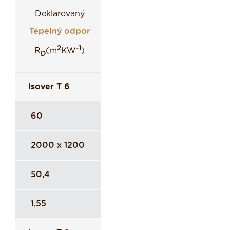
Deklarovaný
Tepelný odpor
2
-1
R
(m
KW
)
D
Isover T 6
60
2000 x 1200
50,4
1,55