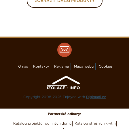
ZOBRAZIT DALŠÍ PRODUKTY
O nás
Kontakty
Reklama
Mapa webu
Cookies
Copyright 2008-2026 Enjoyed with
Digimadi.cz
Partnerské odkazy:
Katalog projektů rodinných domů
Katalog střešních krytin