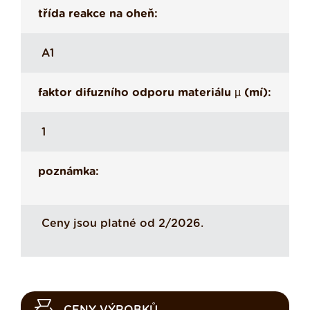
třída reakce na oheň:
A1
faktor difuzního odporu materiálu µ (mí):
1
poznámka:
Ceny jsou platné od 2/2026.