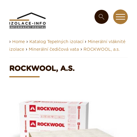
›
›
›
Home
Katalog Tepelných izolací
Minerální vláknité
›
›
izolace
Minerální čedičová vata
ROCKWOOL, a.s.
ROCKWOOL, A.S.