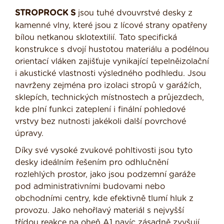
STROPROCK S
jsou tuhé dvouvrstvé desky z
kamenné vlny, které jsou z lícové strany opatřeny
bílou netkanou sklotextilií. Tato specifická
konstrukce s dvojí hustotou materiálu a podélnou
orientací vláken zajišťuje vynikající tepelněizolační
i akustické vlastnosti výsledného podhledu. Jsou
navrženy zejména pro izolaci stropů v garážích,
sklepích, technických místnostech a průjezdech,
kde plní funkci zateplení i finální pohledové
vrstvy bez nutnosti jakékoli další povrchové
úpravy.
Díky své vysoké zvukové pohltivosti jsou tyto
desky ideálním řešením pro odhlučnění
rozlehlých prostor, jako jsou podzemní garáže
pod administrativními budovami nebo
obchodními centry, kde efektivně tlumí hluk z
provozu. Jako nehořlavý materiál s nejvyšší
třídou reakce na oheň A1 navíc zásadně zvyšují