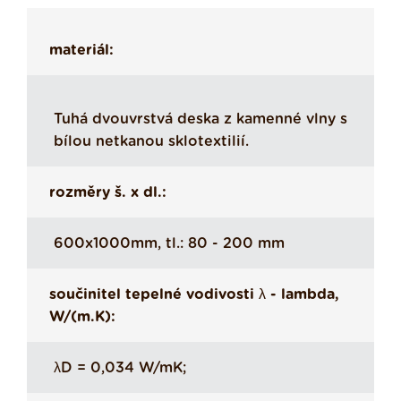
materiál:
Tuhá dvouvrstvá deska z kamenné vlny s
bílou netkanou sklotextilií.
rozměry š. x dl.:
600x1000mm, tl.: 80 - 200 mm
součinitel tepelné vodivosti λ - lambda,
W/(m.K):
λD = 0,034 W/mK;