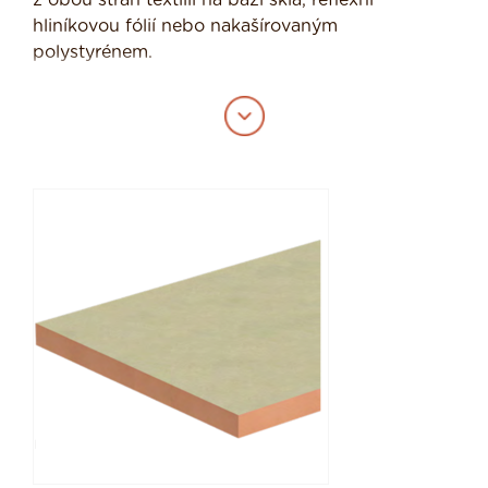
z obou stran textilií na bázi skla, reflexní
hliníkovou fólií nebo nakašírovaným
polystyrénem.
Desky z fenolické pěny jsou vhodné pro
zateplení fasád, s výhodou u rekonstrukcí či
v detailech, kde není místo na velkou tloušťku
izolantu pro její dobrou hodnotu součinitele
tepelné vodivosti 0,020-0,022. Své uplatnění tak
najde v zateplení parapetů, ostění a nadpraží
okenních a dveřních otvorů.
Oproti materiálům PUR a PIR má lepší
tepelněizolační vlastnosti a reakci na oheň.