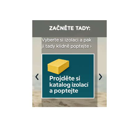
ZAČNĚTE TADY:
: Fasády ETICS a
Vyberte si izolaci a pak
Vytvořte si vizualiz
dstatné v kostce ›
ji tady klidně poptejte ›
fasády ›
Previous
Next