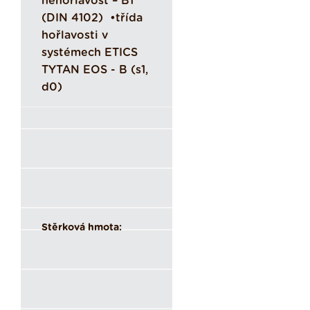
nehořlavost – B1
(DIN 4102) •třída
hořlavosti v
systémech ETICS
TYTAN EOS - B (s1,
d0)
Stěrková hmota: