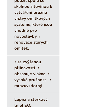
použít spolu se
skelnou síťovinou k
vytváření pružné
vrstvy omítkových
systémů, které jsou
vhodné pro
novostavby, i
renovace starých
omítek.
• se zvýšenou
přilnavostí •
obsahuje vlákna •
vysoká pružnost •
mrazuvzdorný
Lepicí a stěrkový
tmel EO,