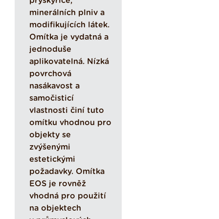
pryskyřice,
minerálních plniv a
modifikujících látek.
Omítka je vydatná a
jednoduše
aplikovatelná. Nízká
povrchová
nasákavost a
samočisticí
vlastnosti činí tuto
omítku vhodnou pro
objekty se
zvýšenými
estetickými
požadavky. Omítka
EOS je rovněž
vhodná pro použití
na objektech