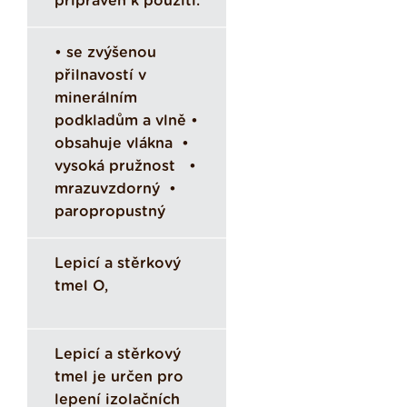
připraven k použití.
• se zvýšenou
přilnavostí v
minerálním
podkladům a vlně •
obsahuje vlákna •
vysoká pružnost •
mrazuvzdorný •
paropropustný
Lepicí a stěrkový
tmel O,
Lepicí a stěrkový
tmel je určen pro
lepení izolačních