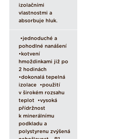
izolačními
vlastnostmi a
absorbuje hluk.
•jednoduché a
pohodlné nanášení
•kotvení
hmoždinkami již po
2 hodinách
•dokonalá tepelná
izolace •použití
v širokém rozsahu
teplot •vysoká
přídržnost
k minerálnímu
podkladu a
polystyrenu zvýšená