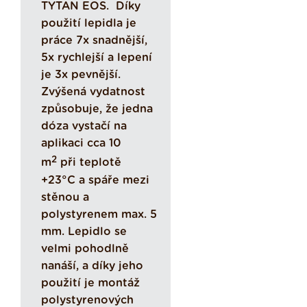
TYTAN EOS. Díky
použití lepidla je
práce 7x snadnější,
5x rychlejší a lepení
je 3x pevnější.
Zvýšená vydatnost
způsobuje, že jedna
dóza vystačí na
aplikaci cca 10
2
m
při teplotě
+23°C a spáře mezi
stěnou a
polystyrenem max. 5
mm. Lepidlo se
velmi pohodlně
nanáší, a díky jeho
použití je montáž
polystyrenových