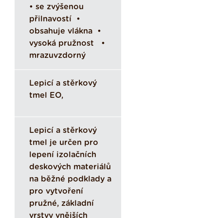
• se zvýšenou
přilnavostí •
obsahuje vlákna •
vysoká pružnost •
mrazuvzdorný
Lepicí a stěrkový
tmel EO,
Lepicí a stěrkový
tmel je určen pro
lepení izolačních
deskových materiálů
na běžné podklady a
pro vytvoření
pružné, základní
vrstvy vnějších