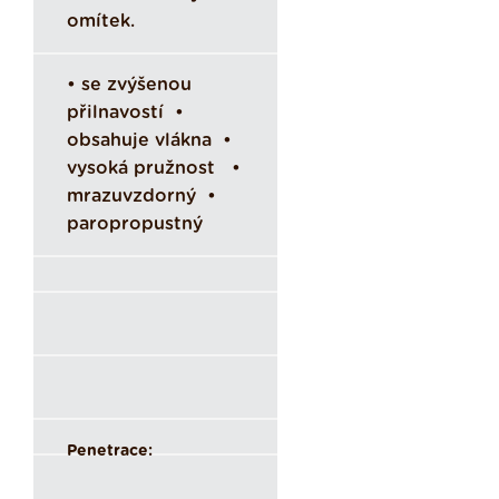
omítek.
• se zvýšenou
přilnavostí •
obsahuje vlákna •
vysoká pružnost •
mrazuvzdorný •
paropropustný
Penetrace: