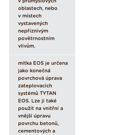
v průmyslových
oblastech, nebo
v místech
vystavených
nepříznivým
povětrnostním
vlivům.
mítka EOS je určena
jako konečná
povrchová úprava
zateplovacích
systémů TYTAN
EOS. Lze ji také
použít na vnitřní a
vnější úpravu
povrchu betonů,
cementových a