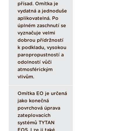
přísad. Omítka je
vydatná a jednoduše
aplikovatelná. Po
úplném zaschnutí se
vyznačuje velmi
dobrou přídržností
k podkladu, vysokou
paropropustností a
odolností vůči
atmosférickým
vlivům.
Omítka EO je určená
jako konečná
povrchová úprava
zateplovacích
systémů TYTAN
EOS. Lze ji také