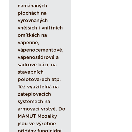
namáhaných
plochách na
vyrovnaných
vnějších i vnitřních
omítkách na
vápenné,
vápenocementové,
vápenosádrové a
sádrové bázi, na
stavebních
polotovarech atp.
Též využitelná na
zateplovacích
systémech na
armovací vrstvě. Do
MAMUT Mozaiky
jsou ve výrobně
přidány fungicidní