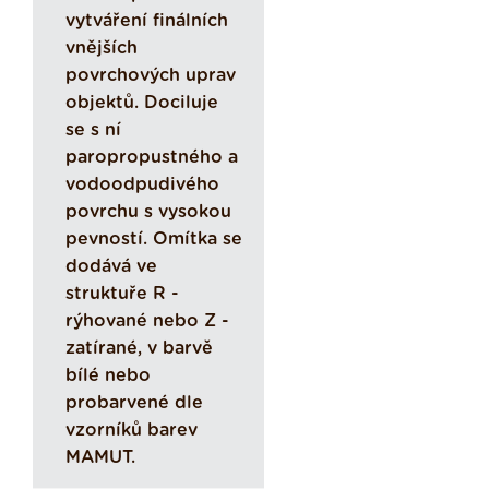
vytváření finálních
vnějších
povrchových uprav
objektů. Dociluje
se s ní
paropropustného a
vodoodpudivého
povrchu s vysokou
pevností. Omítka se
dodává ve
struktuře R -
rýhované nebo Z -
zatírané, v barvě
bílé nebo
probarvené dle
vzorníků barev
MAMUT.