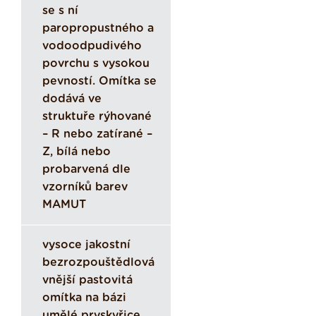
se s ní
paropropustného a
vodoodpudivého
povrchu s vysokou
pevností. Omítka se
dodává ve
struktuře rýhované
– R nebo zatírané –
Z, bílá nebo
probarvená dle
vzorníků barev
MAMUT
vysoce jakostní
bezrozpouštědlová
vnější pastovitá
omítka na bázi
umělé pryskyřice