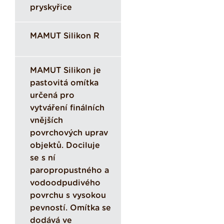
pryskyřice
MAMUT Silikon R
MAMUT Silikon je
pastovitá omítka
určená pro
vytváření finálních
vnějších
povrchových uprav
objektů. Dociluje
se s ní
paropropustného a
vodoodpudivého
povrchu s vysokou
pevností. Omítka se
dodává ve