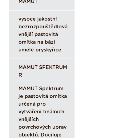
MAMUT
vysoce jakostní
bezrozpouštědlová
vnější pastovitá
omítka na bázi
umělé pryskyřice
MAMUT SPEKTRUM
R
MAMUT Spektrum
je pastovitá omítka
určená pro
vytváření finálních
vnějších
povrchových uprav
objektů. Dociluje