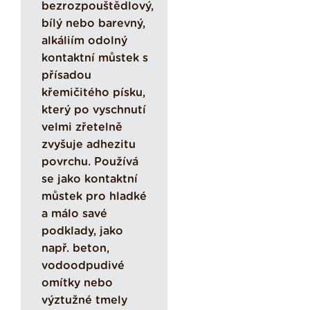
bezrozpouštědlový,
bílý nebo barevný,
alkáliím odolný
kontaktní můstek s
přísadou
křemičitého písku,
který po vyschnutí
velmi zřetelně
zvyšuje adhezitu
povrchu. Používá
se jako kontaktní
můstek pro hladké
a málo savé
podklady, jako
např. beton,
vodoodpudivé
omítky nebo
výztužné tmely