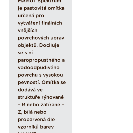
MAMUT Spektrum
je pastovitá omítka
určená pro
vytváření finálních
vnějších
povrchových uprav
objektů. Dociluje
se s ní
paropropustného a
vodoodpudivého
povrchu s vysokou
pevností. Omítka se
dodává ve
struktuře rýhované
– R nebo zatírané –
Z, bílá nebo
probarvená dle
vzorníků barev