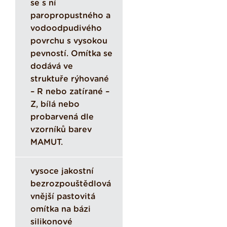
se s ní
paropropustného a
vodoodpudivého
povrchu s vysokou
pevností. Omítka se
dodává ve
struktuře rýhované
– R nebo zatírané –
Z, bílá nebo
probarvená dle
vzorníků barev
MAMUT.
vysoce jakostní
bezrozpouštědlová
vnější pastovitá
omítka na bázi
silikonové