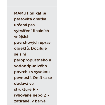
MAMUT Silikát je
pastovitá omítka
určená pro
vytváření finálních
vnějších
povrchových uprav
objektů. Dociluje
se s ní
paropropustného a
vodoodpudivého
povrchu s vysokou
pevností. Omítka se
dodává ve
struktuře R -
rýhované nebo Z -
zatírané, v barvě