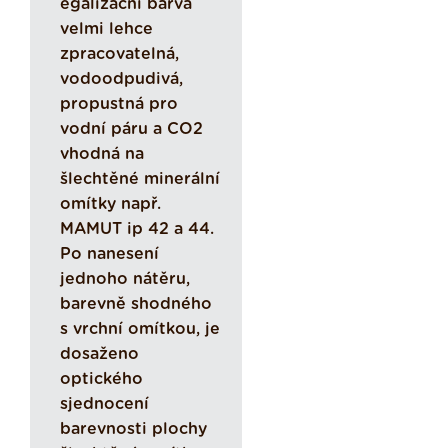
egalizační barva
velmi lehce
zpracovatelná,
vodoodpudivá,
propustná pro
vodní páru a CO2
vhodná na
šlechtěné minerální
omítky např.
MAMUT ip 42 a 44.
Po nanesení
jednoho nátěru,
barevně shodného
s vrchní omítkou, je
dosaženo
optického
sjednocení
barevnosti plochy