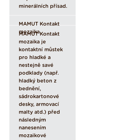
minerálních přísad.
MAMUT Kontakt
mozaika
MAMUT Kontakt
mozaika je
kontaktní můstek
pro hladké a
nestejně savé
podklady (např.
hladký beton z
bednění,
sádrokartonové
desky, armovací
malty atd.) před
následným
nanesením
mozaikové