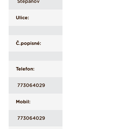
Štěpánov
Ulice:
Č.popisné:
Telefon:
773064029
Mobil:
773064029