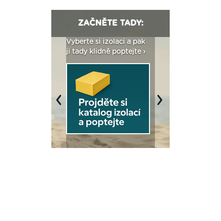
ZAČNĚTE TADY:
: Fasády ETICS a
Vyberte si izolaci a pak
Vytvořte si vizualiz
dstatné v kostce ›
ji tady klidně poptejte ›
fasády ›
Previous
Next