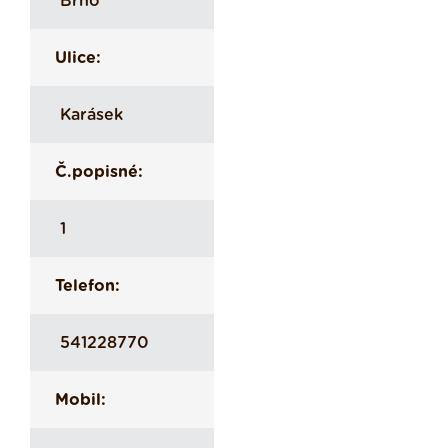
Brno
Ulice:
Karásek
Č.popisné:
1
Telefon:
541228770
Mobil: