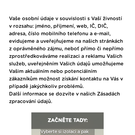
Vaše osobní údaje v souvislosti s Vaší živností
v rozsahu: jméno, příjmení, web, IČ, DIČ,
adresa, číslo mobilního telefonu a e-mail,
evidujeme a uveřejňujeme na našich stránkách
z oprávněného zájmu, neboť přímo či nepřímo
zprostředkováváme realizaci a reklamu Vašich
služeb, uveřejněním Vašich údajů umožňujeme
Vašim aktuálním nebo potenciálním
zákazníkům možnost získání kontaktu na Vás v
případě jakýchkoliv problémů.
Další informace se dozvíte v našich
Zásadách
zpracování údajů
.
ZAČNĚTE TADY:
: Fasády ETICS a
Vyberte si izolaci a pak
Vytvořte si vizualiz