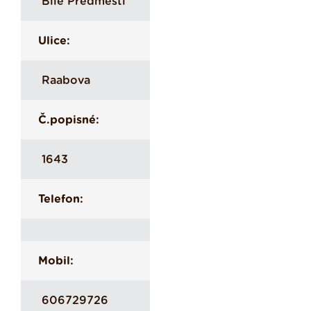
Bílé Předměstí
Ulice:
Raabova
Č.popisné:
1643
Telefon:
Mobil:
606729726