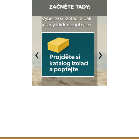
ZAČNĚTE TADY:
: Fasády ETICS a
Vyberte si izolaci a pak
Vytvořte si vizualiz
dstatné v kostce ›
ji tady klidně poptejte ›
fasády ›
Previous
Next