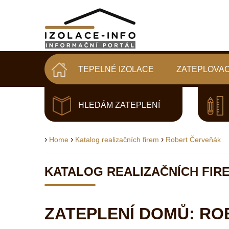
TEPELNÉ IZOLACE
ZATEPLOVAC
HLEDÁM ZATEPLENÍ
›
›
›
Home
Katalog realizačních firem
Robert Červeňák
KATALOG REALIZAČNÍCH FIR
ZATEPLENÍ DOMŮ: RO