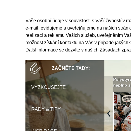
Vaše osobní údaje v souvislosti s Vaší živností v r
e-mail, evidujeme a uveřejňujeme na našich strá
realizaci a reklamu Vašich služeb, uveřejněním 
možnost získání kontaktu na Vás v případě jakýchk
Další informace se dozvíte v našich
Zásadách zpra
ZAČNĚTE TADY:
Není polystyren? My ho
Seriál: Letní přehřívání
Polystyr
seženeme! ›
podkroví a vše o něm ›
naplno z
VYZKOUŠEJTE
RADY & TIPY
Previous