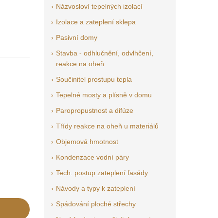
Názvosloví tepelných izolací
Izolace a zateplení sklepa
Pasivní domy
Stavba - odhlučnění, odvlhčení,
reakce na oheň
Součinitel prostupu tepla
Tepelné mosty a plísně v domu
Paropropustnost a difúze
Třídy reakce na oheň u materiálů
Objemová hmotnost
Kondenzace vodní páry
Tech. postup zateplení fasády
Návody a typy k zateplení
Spádování ploché střechy