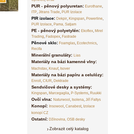
PUR - pěnový polyuretan:
Eurothane
,
ITP
,
Jitrans Trade
,
PUR Izolace
PIR izolace
:
Dekpir
,
Kingspan
,
Powerline
,
PUR Izolace
,
Pama,
Satjam
PE - pěnový polyetylén:
Ekoflex
,
Mirel
Trading
,
Fadopex
,
Fastrade
Pěnové sklo
:
Foamglas
,
Ecotechnics
,
Recifa
Minerální granuláty:
Lias
Materiály na bázi kamenné vlny:
Machstav
,
Knauf
,
Isover
Materiály na bázi papíru a celulózy:
Enroll
,
CIUR
,
Dektrade
Sendvičové desky a systémy:
Kingspan
,
Marcegaglia
,
P-Systems
,
Ruukki
Ovčí vlna:
Naturwool
,
Isolena
,
Jiří Faltys
Konopí:
Insowool
,
Canabest
,
Izolace
konopí CZ
Ostatní:
Džínovina,
OSB desky
Zobrazit celý katalog