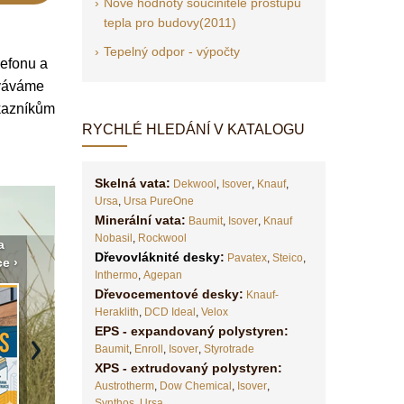
Nové hodnoty součinitele prostupu
tepla pro budovy(2011)
Tepelný odpor - výpočty
lefonu a
ováváme
ákazníkům
RYCHLÉ HLEDÁNÍ V KATALOGU
Skelná vata:
Dekwool
,
Isover
,
Knauf
,
Ursa
,
Ursa PureOne
Minerální vata:
Baumit
,
Isover
,
Knauf
Nobasil
,
Rockwool
a
Vyberte si izolaci a pak ji
Vytvořte si vizualizaci
Není po
Dřevovláknité desky
:
Pavatex
,
Steico
,
e ›
tady klidně poptejte ›
fasády ›
seženem
Inthermo
,
Agepan
Dřevocementové desky:
Knauf-
Heraklith
,
DCD Ideal
,
Velox
EPS - expandovaný polystyren:
Baumit
,
Enroll
,
Isover
,
Styrotrade
Next
XPS - extrudovaný polystyren:
Austrotherm
,
Dow Chemical
,
Isover
,
Synthos
,
Ursa