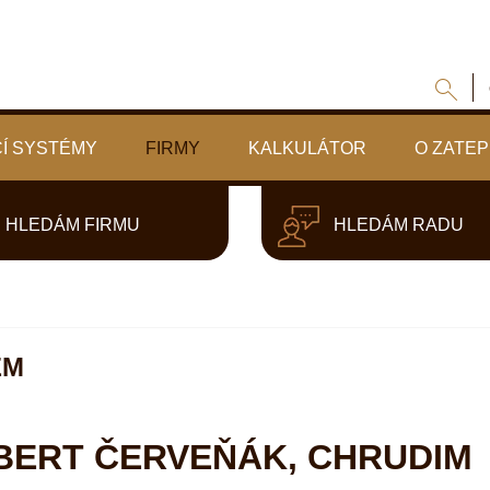
Í SYSTÉMY
FIRMY
KALKULÁTOR
O ZATEP
HLEDÁM FIRMU
HLEDÁM RADU
EM
BERT ČERVEŇÁK, CHRUDIM