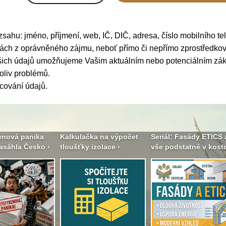
ozsahu: jméno, příjmení, web, IČ, DIČ, adresa, číslo mobilního te
nkách z oprávněného zájmu, neboť přímo či nepřímo zprostředk
Vašich údajů umožňujeme Vašim aktuálním nebo potenciálním z
oliv problémů.
cování údajů
.
enová panika
Kalkulačka na výpočet
Seriál: Fasády ETICS 
asáhla Česko ›
tloušťky izolace ›
vše podstatné v kostc