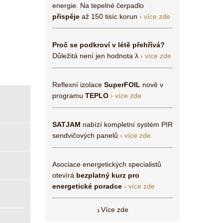
energie. Na tepelné čerpadlo
přispěje
až 150 tisíc korun
› více zde
Proč se podkroví v létě přehřívá?
Důležitá není jen hodnota λ
› více zde
Reflexní izolace
SuperFOIL
nově v
programu
TEPLO
› více zde
SATJAM
nabízí kompletní systém PIR
sendvičových panelů
› více zde
Asociace energetických specialistů
otevírá
bezplatný kurz pro
energetické poradce
› více zde
Více zde