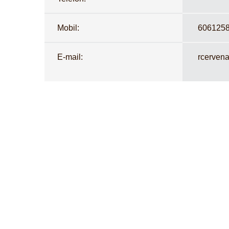
Mobil:
606125
E-mail:
rcerven