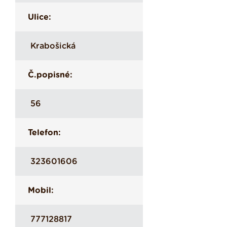
Ulice:
Krabošická
Č.popisné:
56
Telefon:
323601606
Mobil:
777128817