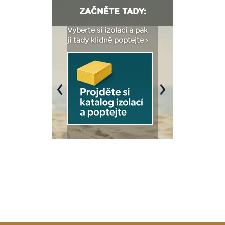
ZAČNĚTE TADY:
: Fasády ETICS a
Vyberte si izolaci a pak
Vytvořte si vizualiz
dstatné v kostce ›
ji tady klidně poptejte ›
fasády ›
Previous
Next