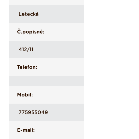
Letecká
Č.popisné:
412/11
Telefon:
Mobil:
775955049
E-mail: