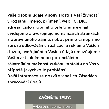
Vaše osobní údaje v souvislosti s Vaší živností
v rozsahu: jméno, příjmení, web, IČ, DIČ,
adresa, číslo mobilního telefonu a e-mail,
evidujeme a uveřejňujeme na našich stránkách
z oprávněného zájmu, neboť přímo či nepřímo
zprostředkováváme realizaci a reklamu Vašich
služeb, uveřejněním Vašich údajů umožňujeme
Vašim aktuálním nebo potenciálním
zákazníkům možnost získání kontaktu na Vás v
případě jakýchkoliv problémů.
Další informace se dozvíte v našich
Zásadách
zpracování údajů
.
ZAČNĚTE TADY:
: Fasády ETICS a
Vyberte si izolaci a pak
Vytvořte si vizualiz