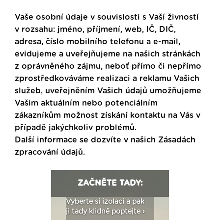
Vaše osobní údaje v souvislosti s Vaší živností
v rozsahu: jméno, příjmení, web, IČ, DIČ,
adresa, číslo mobilního telefonu a e-mail,
evidujeme a uveřejňujeme na našich stránkách
z oprávněného zájmu, neboť přímo či nepřímo
zprostředkováváme realizaci a reklamu Vašich
služeb, uveřejněním Vašich údajů umožňujeme
Vašim aktuálním nebo potenciálním
zákazníkům možnost získání kontaktu na Vás v
případě jakýchkoliv problémů.
Další informace se dozvíte v našich
Zásadách
zpracování údajů
.
ZAČNĚTE TADY:
: Fasády ETICS a
Vyberte si izolaci a pak
Vytvořte si vizualiz
dstatné v kostce ›
ji tady klidně poptejte ›
fasády ›