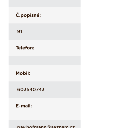
Č.popisné:
91
Telefon:
Mobil:
603540743
E-mail:
pav.hofmann@seznam.cz