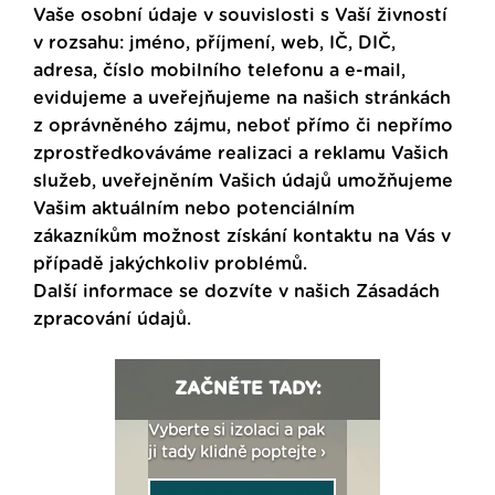
Vaše osobní údaje v souvislosti s Vaší živností
v rozsahu: jméno, příjmení, web, IČ, DIČ,
adresa, číslo mobilního telefonu a e-mail,
evidujeme a uveřejňujeme na našich stránkách
z oprávněného zájmu, neboť přímo či nepřímo
zprostředkováváme realizaci a reklamu Vašich
služeb, uveřejněním Vašich údajů umožňujeme
Vašim aktuálním nebo potenciálním
zákazníkům možnost získání kontaktu na Vás v
případě jakýchkoliv problémů.
Další informace se dozvíte v našich
Zásadách
zpracování údajů
.
ZAČNĚTE TADY:
: Fasády ETICS a
Vyberte si izolaci a pak
Vytvořte si vizualiz
dstatné v kostce ›
ji tady klidně poptejte ›
fasády ›