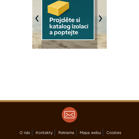
Previous
Next
O nás
Kontakty
Reklama
Mapa webu
Cookies