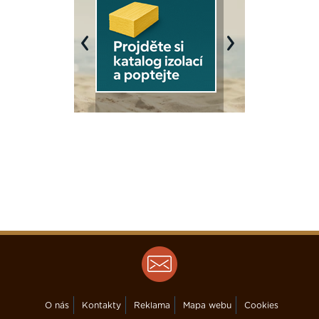
Previous
Next
O nás
Kontakty
Reklama
Mapa webu
Cookies