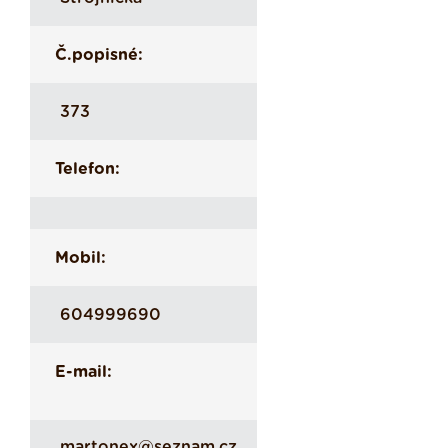
Č.popisné:
373
Telefon:
Mobil:
604999690
E-mail:
martonex@seznam.cz