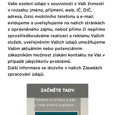
Vaše osobní údaje v souvislosti s Vaší živností
v rozsahu: jméno, příjmení, web, IČ, DIČ,
adresa, číslo mobilního telefonu a e-mail,
evidujeme a uveřejňujeme na našich stránkách
z oprávněného zájmu, neboť přímo či nepřímo
zprostředkováváme realizaci a reklamu Vašich
služeb, uveřejněním Vašich údajů umožňujeme
Vašim aktuálním nebo potenciálním
zákazníkům možnost získání kontaktu na Vás v
případě jakýchkoliv problémů.
Další informace se dozvíte v našich
Zásadách
zpracování údajů
.
ZAČNĚTE TADY:
: Fasády ETICS a
Vyberte si izolaci a pak
Vytvořte si vizualiz
dstatné v kostce ›
ji tady klidně poptejte ›
fasády ›