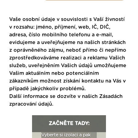
Vaše osobní údaje v souvislosti s Vaší živností
v rozsahu: jméno, příjmení, web, IČ, DIČ,
adresa, číslo mobilního telefonu a e-mail,
evidujeme a uveřejňujeme na našich stránkách
z oprávněného zájmu, neboť přímo či nepřímo
zprostředkováváme realizaci a reklamu Vašich
služeb, uveřejněním Vašich údajů umožňujeme
Vašim aktuálním nebo potenciálním
zákazníkům možnost získání kontaktu na Vás v
případě jakýchkoliv problémů.
Další informace se dozvíte v našich
Zásadách
zpracování údajů
.
ZAČNĚTE TADY:
: Fasády ETICS a
Vyberte si izolaci a pak
Vytvořte si vizualiz