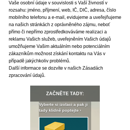
Vaše osobní údaje v souvislosti s Vaší živností v
rozsahu: jméno, příjmení, web, IČ, DIČ, adresa, číslo
mobilního telefonu a e-mail, evidujeme a uveřejňujeme
na našich stránkách z oprávněného zájmu, neboť
přímo či nepřímo zprostředkováváme realizaci a
reklamu Vašich služeb, uveřejněním Vašich údajů
umožňujeme Vašim aktuálním nebo potenciálním
zákazníkům možnost získání kontaktu na Vás v
případě jakýchkoliv problémů.
Další informace se dozvíte v našich
Zásadách
zpracování údajů
.
ZAČNĚTE TADY:
: Fasády ETICS a
Vyberte si izolaci a pak ji
Vytvořte si vizualiz
dstatné v kostce ›
tady klidně poptejte ›
fasády ›