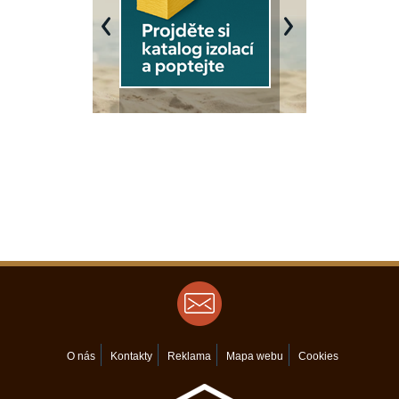
Previous
Next
O nás
Kontakty
Reklama
Mapa webu
Cookies