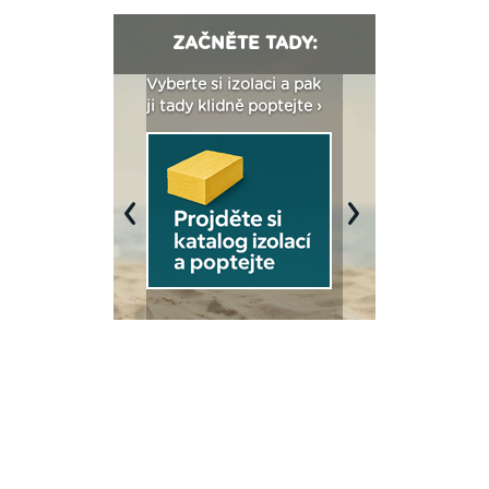
ZAČNĚTE TADY:
: Fasády ETICS a
Vyberte si izolaci a pak
Vytvořte si vizualiz
dstatné v kostce ›
ji tady klidně poptejte ›
fasády ›
Previous
Next