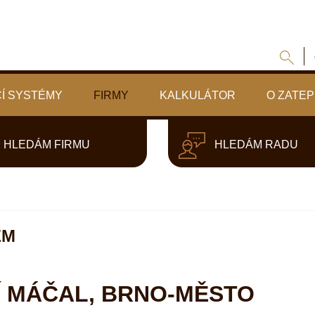
Í SYSTÉMY
FIRMY
KALKULÁTOR
O ZATEP
HLEDÁM FIRMU
HLEDÁM RADU
EM
ŘÍ MÁČAL, BRNO-MĚSTO