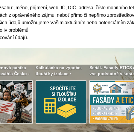
ozsahu: jméno, příjmení, web, IČ, DIČ, adresa, číslo mobilního te
nkách z oprávněného zájmu, neboť přímo či nepřímo zprostředk
Vašich údajů umožňujeme Vašim aktuálním nebo potenciálním z
oliv problémů.
cování údajů
.
enová panika
Kalkulačka na výpočet
Seriál: Fasády ETICS 
asáhla Česko ›
tloušťky izolace ›
vše podstatné v kostc