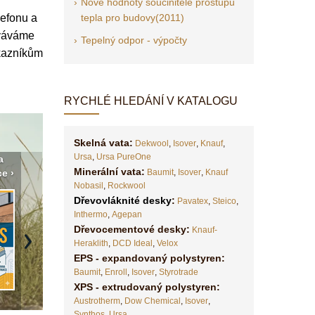
Nové hodnoty součinitele prostupu
lefonu a
tepla pro budovy(2011)
ováváme
Tepelný odpor - výpočty
ákazníkům
RYCHLÉ HLEDÁNÍ V KATALOGU
Skelná vata:
Dekwool
,
Isover
,
Knauf
,
Ursa
,
Ursa PureOne
a
Vyberte si izolaci a pak ji
Vytvořte si vizualizaci
Není po
Minerální vata:
e ›
tady klidně poptejte ›
Baumit
fasády ›
,
Isover
,
Knauf
seženem
Nobasil
,
Rockwool
Dřevovláknité desky
:
Pavatex
,
Steico
,
Inthermo
,
Agepan
Dřevocementové desky:
Knauf-
Heraklith
,
DCD Ideal
,
Velox
Next
EPS - expandovaný polystyren:
Baumit
,
Enroll
,
Isover
,
Styrotrade
XPS - extrudovaný polystyren:
Austrotherm
,
Dow Chemical
,
Isover
,
Synthos
,
Ursa