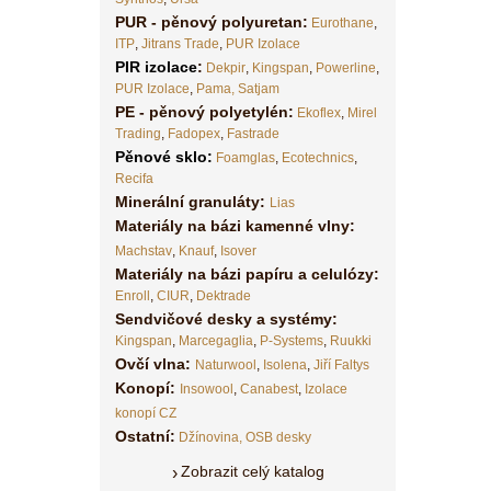
PUR - pěnový polyuretan:
Eurothane
,
ITP
,
Jitrans Trade
,
PUR Izolace
PIR izolace
:
Dekpir
,
Kingspan
,
Powerline
,
PUR Izolace
,
Pama,
Satjam
PE - pěnový polyetylén:
Ekoflex
,
Mirel
Trading
,
Fadopex
,
Fastrade
Pěnové sklo
:
Foamglas
,
Ecotechnics
,
Recifa
Minerální granuláty:
Lias
Materiály na bázi kamenné vlny:
Machstav
,
Knauf
,
Isover
Materiály na bázi papíru a celulózy:
Enroll
,
CIUR
,
Dektrade
Sendvičové desky a systémy:
Kingspan
,
Marcegaglia
,
P-Systems
,
Ruukki
Ovčí vlna:
Naturwool
,
Isolena
,
Jiří Faltys
Konopí:
Insowool
,
Canabest
,
Izolace
konopí CZ
Ostatní:
Džínovina,
OSB desky
Zobrazit celý katalog