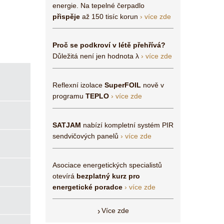
energie. Na tepelné čerpadlo
přispěje
až 150 tisíc korun
› více zde
Proč se podkroví v létě přehřívá?
Důležitá není jen hodnota λ
› více zde
Reflexní izolace
SuperFOIL
nově v
programu
TEPLO
› více zde
SATJAM
nabízí kompletní systém PIR
sendvičových panelů
› více zde
Asociace energetických specialistů
otevírá
bezplatný kurz pro
energetické poradce
› více zde
Více zde