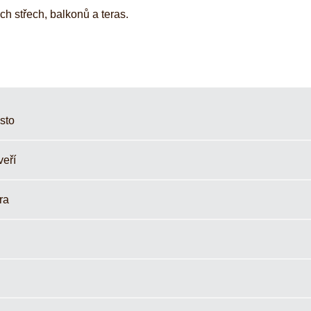
h střech, balkonů a teras.
sto
veří
ra