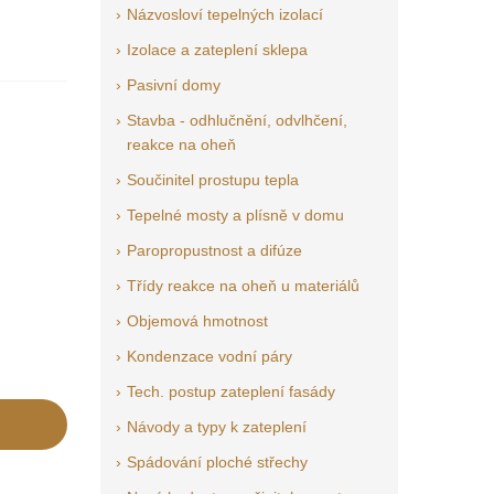
Názvosloví tepelných izolací
Izolace a zateplení sklepa
Pasivní domy
Stavba - odhlučnění, odvlhčení,
reakce na oheň
Součinitel prostupu tepla
Tepelné mosty a plísně v domu
Paropropustnost a difúze
Třídy reakce na oheň u materiálů
Objemová hmotnost
Kondenzace vodní páry
Tech. postup zateplení fasády
Návody a typy k zateplení
Spádování ploché střechy