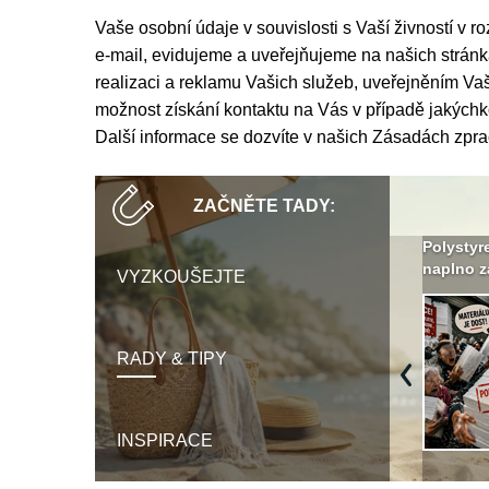
Vaše osobní údaje v souvislosti s Vaší živností v r
e-mail, evidujeme a uveřejňujeme na našich strá
realizaci a reklamu Vašich služeb, uveřejněním 
možnost získání kontaktu na Vás v případě jakýchk
Další informace se dozvíte v našich
Zásadách zpra
ZAČNĚTE TADY:
Není polystyren? My ho
Seriál: Letní přehřívání
Polystyr
seženeme! ›
podkroví a vše o něm ›
naplno z
VYZKOUŠEJTE
RADY & TIPY
Previous
INSPIRACE