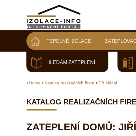
TEPELNÉ IZOLACE
ZATEPLOVAC
HLEDÁM ZATEPLENÍ
›
›
›
Home
Katalog realizačních firem
Jiří Máčal
KATALOG REALIZAČNÍCH FIR
ZATEPLENÍ DOMŮ: JI