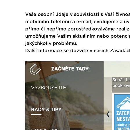
Vaše osobní údaje v souvislosti s Vaší živnos
mobilního telefonu a e-mail, evidujeme a u
přímo či nepřímo zprostředkováváme realiza
umožňujeme Vašim aktuálním nebo potenciál
jakýchkoliv problémů.
Další informace se dozvíte v našich
Zásadác
ZAČNĚTE TADY:
ak
Vytvořte si vizualizaci
Není polystyren? My ho
Seriál: L
 ›
fasády ›
seženeme! ›
podkroví
VYZKOUŠEJTE
RADY & TIPY
Previous