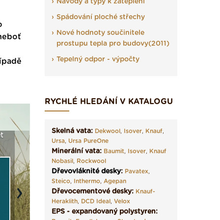
Návody a typy k zateplení
Spádování ploché střechy
o
Nové hodnoty součinitele
 neboť
prostupu tepla pro budovy(2011)
Tepelný odpor - výpočty
řípadě
RYCHLÉ HLEDÁNÍ V KATALOGU
Skelná vata:
Dekwool
,
Isover
,
Knauf
,
t
Seriál: Fasády ETICS a
Vyberte si izolaci a pak
Vytvořte
Ursa
,
Ursa PureOne
vše podstatné v kostce ›
ji tady klidně poptejte ›
fasády ›
Minerální vata:
Baumit
,
Isover
,
Knauf
Nobasil
,
Rockwool
Dřevovláknité desky
:
Pavatex
,
Steico
,
Inthermo
,
Agepan
Dřevocementové desky:
Knauf-
Next
Heraklith
,
DCD Ideal
,
Velox
EPS - expandovaný polystyren: