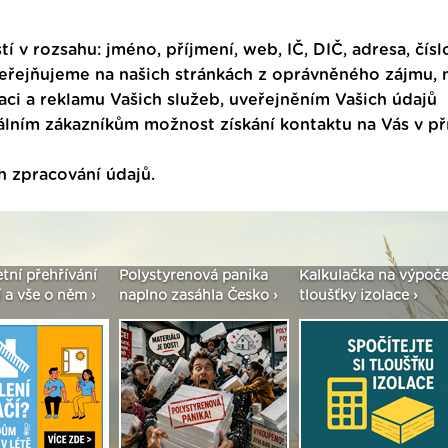
tí v rozsahu: jméno, příjmení, web, IČ, DIČ, adresa, čísl
veřejňujeme na našich stránkách z oprávněného zájmu,
ci a reklamu Vašich služeb, uveřejněním Vašich údajů
ním zákazníkům možnost získání kontaktu na Vás v p
h zpracování údajů
.
etní přehřívání
Polystyrenová panika
Kalkulačka na výpoče
 a vše o něm ›
naplno zasáhla Česko ›
tloušťky izolace ›