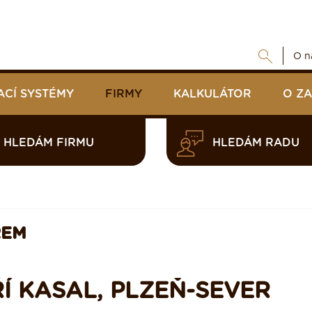
O n
ACÍ SYSTÉMY
FIRMY
KALKULÁTOR
O Z
HLEDÁM FIRMU
HLEDÁM RADU
REM
ŘÍ KASAL, PLZEŇ-SEVER