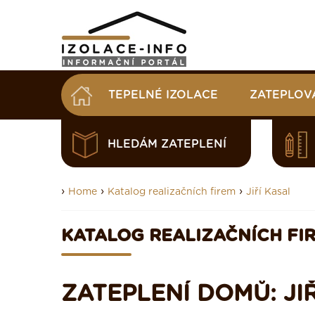
TEPELNÉ IZOLACE
ZATEPLOV
HLEDÁM ZATEPLENÍ
›
›
›
Home
Katalog realizačních firem
Jiří Kasal
KATALOG REALIZAČNÍCH FI
ZATEPLENÍ DOMŮ: JI