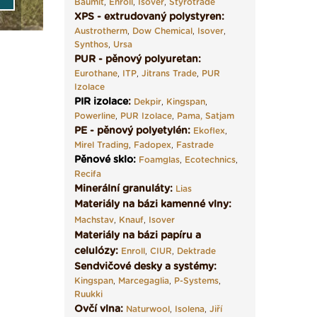
Baumit
,
Enroll
,
Isover
,
Styrotrade
XPS - extrudovaný polystyren:
Austrotherm
,
Dow Chemical
,
Isover
,
Synthos
,
Ursa
PUR - pěnový polyuretan:
Eurothane
,
ITP
,
Jitrans Trade
,
PUR
Izolace
PIR izolace
:
Dekpir
,
Kingspan
,
Powerline
,
PUR Izolace
,
Pama,
Satjam
PE - pěnový polyetylén:
Ekoflex
,
Mirel Trading
,
Fadopex
,
Fastrade
Pěnové sklo
:
Foamglas
,
Ecotechnics
,
Recifa
Minerální granuláty:
Lias
Materiály na bázi kamenné vlny:
Machstav
,
Knauf
,
Isover
Materiály na bázi papíru a
celulózy:
Enroll
,
CIUR
,
Dektrade
Sendvičové desky a systémy:
Kingspan
,
Marcegaglia
,
P-Systems
,
Ruukki
Ovčí vlna:
Naturwool
,
Isolena
,
Jiří