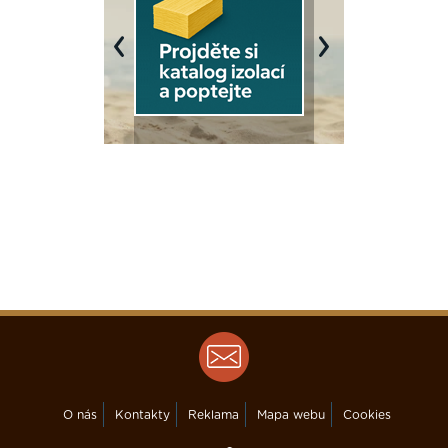
Previous
Next
O nás
Kontakty
Reklama
Mapa webu
Cookies