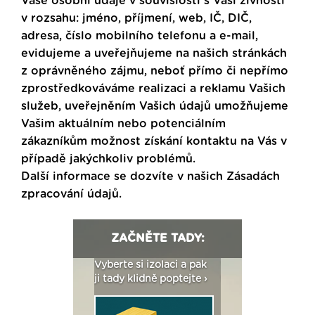
Vaše osobní údaje v souvislosti s Vaší živností
v rozsahu: jméno, příjmení, web, IČ, DIČ,
adresa, číslo mobilního telefonu a e-mail,
evidujeme a uveřejňujeme na našich stránkách
z oprávněného zájmu, neboť přímo či nepřímo
zprostředkováváme realizaci a reklamu Vašich
služeb, uveřejněním Vašich údajů umožňujeme
Vašim aktuálním nebo potenciálním
zákazníkům možnost získání kontaktu na Vás v
případě jakýchkoliv problémů.
Další informace se dozvíte v našich
Zásadách
zpracování údajů
.
ZAČNĚTE TADY:
: Fasády ETICS a
Vyberte si izolaci a pak
Vytvořte si vizualiz
dstatné v kostce ›
ji tady klidně poptejte ›
fasády ›