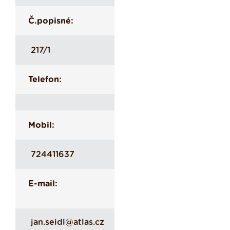
Č.popisné:
217/1
Telefon:
Mobil:
724411637
E-mail:
jan.seidl@atlas.cz