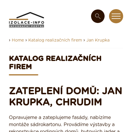
›
›
›
Home
Katalog realizačních firem
Jan Krupka
KATALOG REALIZAČNÍCH
FIREM
ZATEPLENÍ DOMŮ: JAN
KRUPKA, CHRUDIM
Opravujeme a zateplujeme fasády, nabízíme
montáže sádrokartonu. Provádíme výstavby a
rekonstrukce rodinných domů, bytových jader a