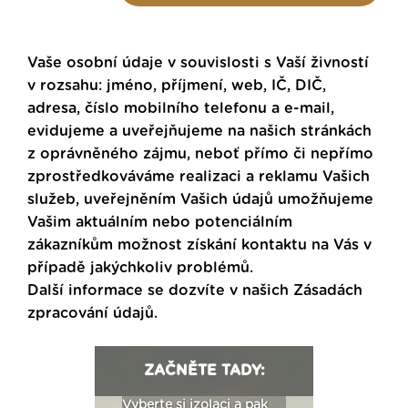
Vaše osobní údaje v souvislosti s Vaší živností
v rozsahu: jméno, příjmení, web, IČ, DIČ,
adresa, číslo mobilního telefonu a e-mail,
evidujeme a uveřejňujeme na našich stránkách
z oprávněného zájmu, neboť přímo či nepřímo
zprostředkováváme realizaci a reklamu Vašich
služeb, uveřejněním Vašich údajů umožňujeme
Vašim aktuálním nebo potenciálním
zákazníkům možnost získání kontaktu na Vás v
případě jakýchkoliv problémů.
Další informace se dozvíte v našich
Zásadách
zpracování údajů
.
ZAČNĚTE TADY:
: Fasády ETICS a
Vyberte si izolaci a pak
Vytvořte si vizualiz