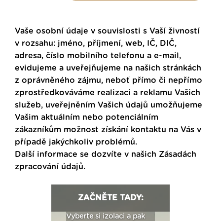
Vaše osobní údaje v souvislosti s Vaší živností
v rozsahu: jméno, příjmení, web, IČ, DIČ,
adresa, číslo mobilního telefonu a e-mail,
evidujeme a uveřejňujeme na našich stránkách
z oprávněného zájmu, neboť přímo či nepřímo
zprostředkováváme realizaci a reklamu Vašich
služeb, uveřejněním Vašich údajů umožňujeme
Vašim aktuálním nebo potenciálním
zákazníkům možnost získání kontaktu na Vás v
případě jakýchkoliv problémů.
Další informace se dozvíte v našich
Zásadách
zpracování údajů
.
ZAČNĚTE TADY:
: Fasády ETICS a
Vyberte si izolaci a pak
Vytvořte si vizualiz