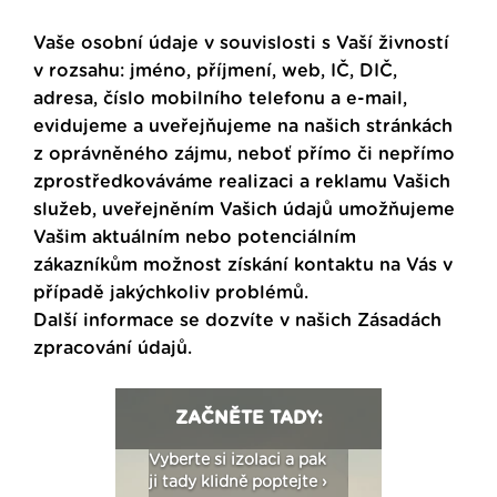
Vaše osobní údaje v souvislosti s Vaší živností
v rozsahu: jméno, příjmení, web, IČ, DIČ,
adresa, číslo mobilního telefonu a e-mail,
evidujeme a uveřejňujeme na našich stránkách
z oprávněného zájmu, neboť přímo či nepřímo
zprostředkováváme realizaci a reklamu Vašich
služeb, uveřejněním Vašich údajů umožňujeme
Vašim aktuálním nebo potenciálním
zákazníkům možnost získání kontaktu na Vás v
případě jakýchkoliv problémů.
Další informace se dozvíte v našich
Zásadách
zpracování údajů
.
ZAČNĚTE TADY:
: Fasády ETICS a
Vyberte si izolaci a pak
Vytvořte si vizualiz
dstatné v kostce ›
ji tady klidně poptejte ›
fasády ›