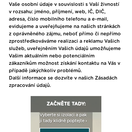
Vaše osobní údaje v souvislosti s Vaší živností
v rozsahu: jméno, příjmení, web, IČ, DIČ,
adresa, číslo mobilního telefonu a e-mail,
evidujeme a uveřejňujeme na našich stránkách
z oprávněného zájmu, neboť přímo či nepřímo
zprostředkováváme realizaci a reklamu Vašich
služeb, uveřejněním Vašich údajů umožňujeme
Vašim aktuálním nebo potenciálním
zákazníkům možnost získání kontaktu na Vás v
případě jakýchkoliv problémů.
Další informace se dozvíte v našich
Zásadách
zpracování údajů
.
ZAČNĚTE TADY:
: Fasády ETICS a
Vyberte si izolaci a pak
Vytvořte si vizualiz
dstatné v kostce ›
ji tady klidně poptejte ›
fasády ›