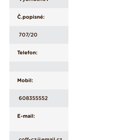
Č.popisné:
707/20
Telefon:
Mobil:
608355552
E-mail:
coff-cz@email.cz