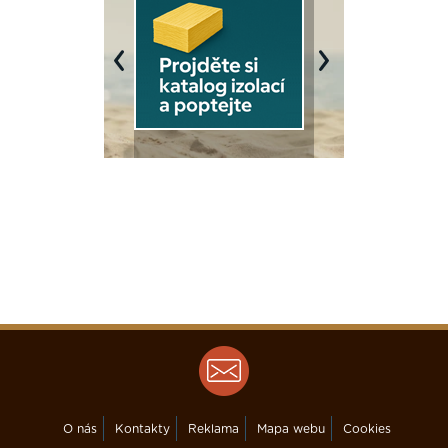
Previous
Next
O nás
Kontakty
Reklama
Mapa webu
Cookies