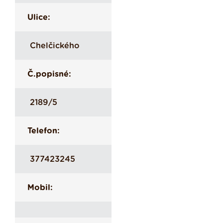
Ulice:
Chelčického
Č.popisné:
2189/5
Telefon:
377423245
Mobil: