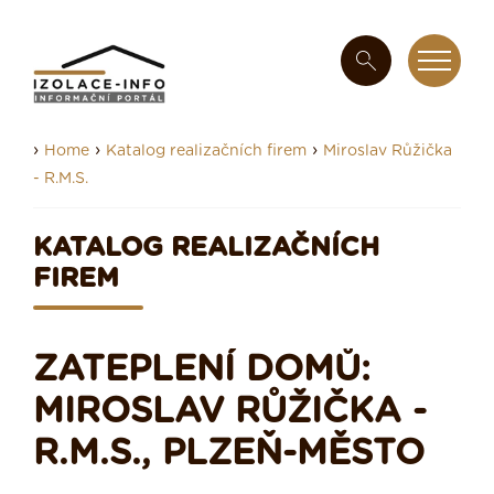
›
›
›
Home
Katalog realizačních firem
Miroslav Růžička
- R.M.S.
KATALOG REALIZAČNÍCH
FIREM
ZATEPLENÍ DOMŮ:
MIROSLAV RŮŽIČKA -
R.M.S., PLZEŇ-MĚSTO