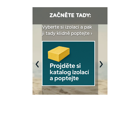
ZAČNĚTE TADY:
: Fasády ETICS a
Vyberte si izolaci a pak
Vytvořte si vizualiz
dstatné v kostce ›
ji tady klidně poptejte ›
fasády ›
Previous
Next