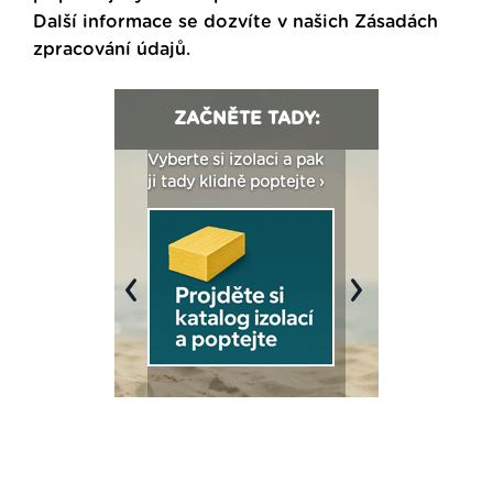
Další informace se dozvíte v našich
Zásadách
zpracování údajů
.
ZAČNĚTE TADY:
: Fasády ETICS a
Vyberte si izolaci a pak
Vytvořte si vizualiz
dstatné v kostce ›
ji tady klidně poptejte ›
fasády ›
Previous
Next