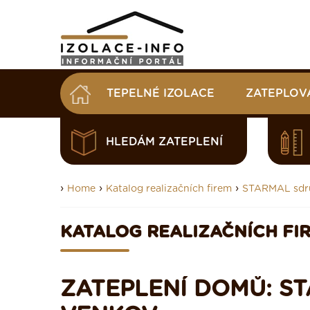
TEPELNÉ IZOLACE
ZATEPLOV
HLEDÁM ZATEPLENÍ
›
›
›
Home
Katalog realizačních firem
STARMAL sdr
KATALOG REALIZAČNÍCH FI
ZATEPLENÍ DOMŮ: S