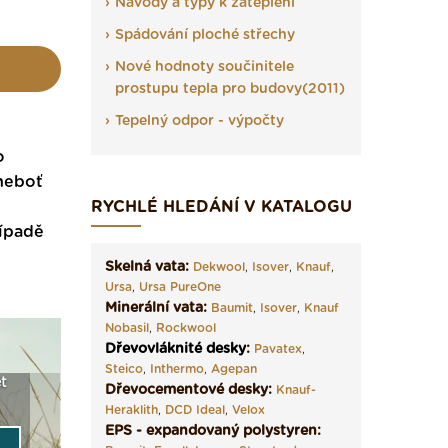
Návody a typy k zateplení
Spádování ploché střechy
Nové hodnoty součinitele
prostupu tepla pro budovy(2011)
Tepelný odpor - výpočty
o
 neboť
RYCHLÉ HLEDÁNÍ V KATALOGU
řípadě
Skelná vata:
Dekwool
,
Isover
,
Knauf
,
Ursa
,
Ursa PureOne
Minerální vata:
Baumit
,
Isover
,
Knauf
Nobasil
,
Rockwool
Dřevovláknité desky
:
Pavatex
,
Steico
,
Inthermo
,
Agepan
t
Seriál: Fasády ETICS a
Vyberte si izolaci a pak
Vytvořte
Dřevocementové desky:
Knauf-
vše podstatné v kostce ›
ji tady klidně poptejte ›
fasády ›
Heraklith
,
DCD Ideal
,
Velox
EPS - expandovaný polystyren: