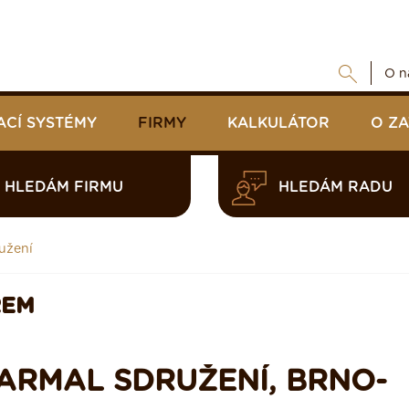
O n
ACÍ SYSTÉMY
FIRMY
KALKULÁTOR
O Z
HLEDÁM FIRMU
HLEDÁM RADU
užení
REM
TARMAL SDRUŽENÍ, BRNO-