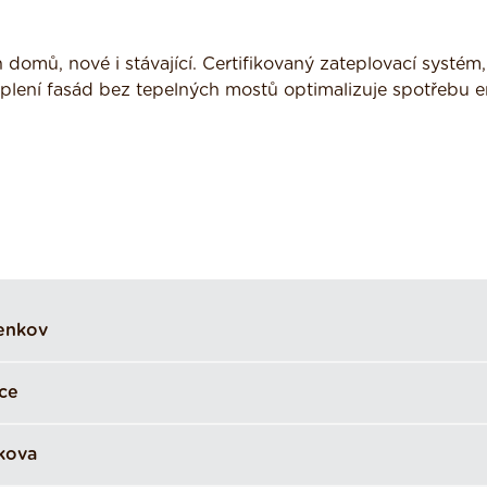
 domů, nové i stávající. Certifikovaný zateplovací systém
eplení fasád bez tepelných mostů optimalizuje spotřebu e
enkov
ce
kova