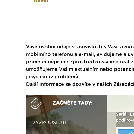
domů
Vaše osobní údaje v souvislosti s Vaší živnos
mobilního telefonu a e-mail, evidujeme a u
přímo či nepřímo zprostředkováváme realiza
umožňujeme Vašim aktuálním nebo potenciál
jakýchkoliv problémů.
Další informace se dozvíte v našich
Zásadác
ZAČNĚTE TADY:
ak
Vytvořte si vizualizaci
Není polystyren? My ho
Seriál: L
 ›
fasády ›
seženeme! ›
podkroví
VYZKOUŠEJTE