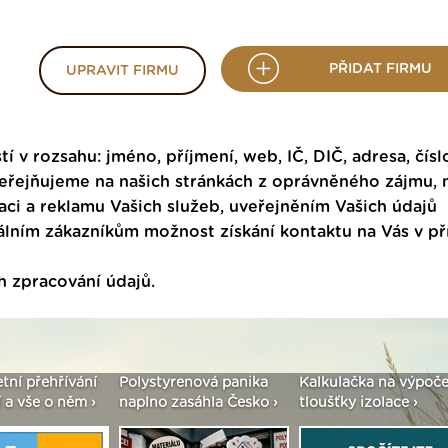
PŘIDAT FIRMU
UPRAVIT FIRMU
tí v rozsahu: jméno, příjmení, web, IČ, DIČ, adresa, čísl
veřejňujeme na našich stránkách z oprávněného zájmu,
ci a reklamu Vašich služeb, uveřejněním Vašich údajů
ním zákazníkům možnost získání kontaktu na Vás v p
h zpracování údajů
.
etní přehřívání
Polystyrenová panika
Kalkulačka na výpoče
 a vše o něm ›
naplno zasáhla Česko ›
tloušťky izolace ›