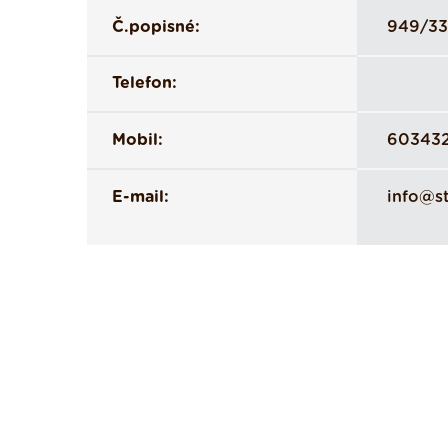
Č.popisné:
949/33
Telefon:
Mobil:
60343
E-mail:
info@st