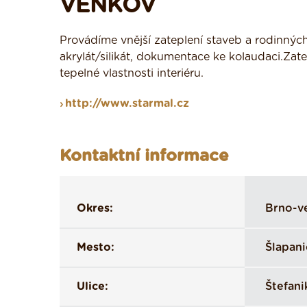
VENKOV
Provádíme vnější zateplení staveb a rodinných
akrylát/silikát, dokumentace ke kolaudaci.Zat
tepelné vlastnosti interiéru.
http://www.starmal.cz
Kontaktní informace
Okres:
Brno-v
Mesto:
Šlapani
Ulice:
Štefani