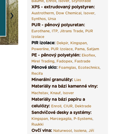
Baumit
,
Enroll
,
Isover
,
Styrotrade
XPS - extrudovaný polystyren:
Austrotherm
,
Dow Chemical
,
Isover
,
Next
Synthos
,
Ursa
PUR - pěnový polyuretan:
Eurothane
,
ITP
,
Jitrans Trade
,
PUR
Izolace
PIR izolace
:
Dekpir
,
Kingspan
,
Powerline
,
PUR Izolace
,
Pama,
Satjam
PE - pěnový polyetylén:
Ekoflex
,
Mirel Trading
,
Fadopex
,
Fastrade
Pěnové sklo
:
Foamglas
,
Ecotechnics
,
Recifa
Minerální granuláty:
Lias
Materiály na bázi kamenné vlny:
Machstav
,
Knauf
,
Isover
Materiály na bázi papíru a
celulózy:
Enroll
,
CIUR
,
Dektrade
Sendvičové desky a systémy:
Kingspan
,
Marcegaglia
,
P-Systems
,
Ruukki
Ovčí vlna:
Naturwool
,
Isolena
,
Jiří