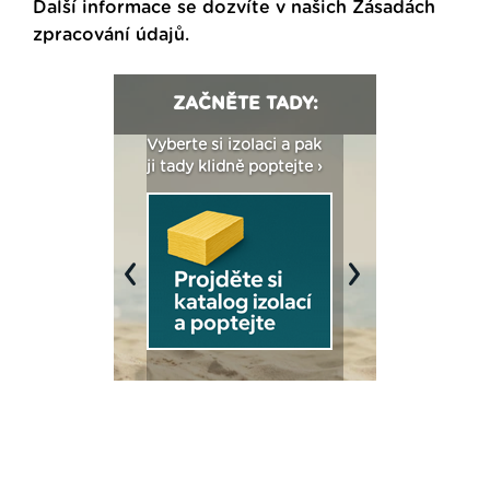
Další informace se dozvíte v našich
Zásadách
zpracování údajů
.
ZAČNĚTE TADY:
: Fasády ETICS a
Vyberte si izolaci a pak
Vytvořte si vizualiz
dstatné v kostce ›
ji tady klidně poptejte ›
fasády ›
Previous
Next