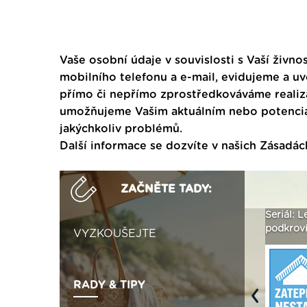
Vaše osobní údaje v souvislosti s Vaší živnos
mobilního telefonu a e-mail, evidujeme a u
přímo či nepřímo zprostředkováváme realiza
umožňujeme Vašim aktuálním nebo potenciál
jakýchkoliv problémů.
Další informace se dozvíte v našich
Zásadác
ZAČNĚTE TADY:
ak
Vytvořte si vizualizaci
Není polystyren? My ho
Seriál: L
 ›
fasády ›
seženeme! ›
podkroví
VYZKOUŠEJTE
RADY & TIPY
Previous