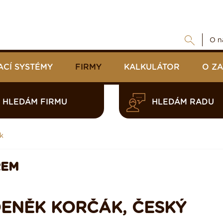
O n
ACÍ SYSTÉMY
FIRMY
KALKULÁTOR
O Z
HLEDÁM FIRMU
HLEDÁM RADU
k
REM
DENĚK KORČÁK, ČESKÝ