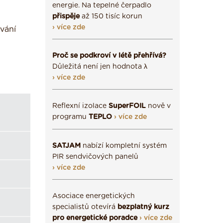
energie. Na tepelné čerpadlo
přispěje
až 150 tisíc korun
› více zde
ování
Proč se podkroví v létě přehřívá?
Důležitá není jen hodnota λ
› více zde
Reflexní izolace
SuperFOIL
nově v
programu
TEPLO
› více zde
SATJAM
nabízí kompletní systém
PIR sendvičových panelů
› více zde
Asociace energetických
specialistů otevírá
bezplatný kurz
pro energetické poradce
› více zde