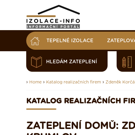
TEPELNÉ IZOLACE
ZATEPLOV
HLEDÁM ZATEPLENÍ
›
›
›
Home
Katalog realizačních firem
Zdeněk Korčá
KATALOG REALIZAČNÍCH FI
ZATEPLENÍ DOMŮ: Z