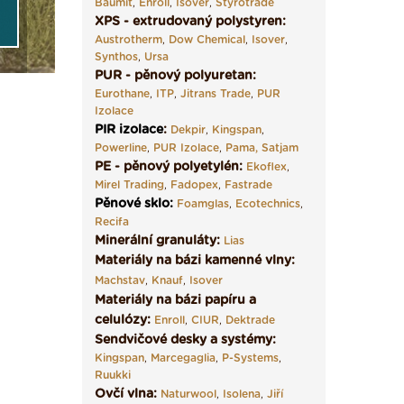
Baumit
,
Enroll
,
Isover
,
Styrotrade
XPS - extrudovaný polystyren:
Austrotherm
,
Dow Chemical
,
Isover
,
Synthos
,
Ursa
PUR - pěnový polyuretan:
Eurothane
,
ITP
,
Jitrans Trade
,
PUR
Izolace
PIR izolace
:
Dekpir
,
Kingspan
,
Powerline
,
PUR Izolace
,
Pama,
Satjam
PE - pěnový polyetylén:
Ekoflex
,
Mirel Trading
,
Fadopex
,
Fastrade
Pěnové sklo
:
Foamglas
,
Ecotechnics
,
Recifa
Minerální granuláty:
Lias
Materiály na bázi kamenné vlny:
Machstav
,
Knauf
,
Isover
Materiály na bázi papíru a
celulózy:
Enroll
,
CIUR
,
Dektrade
Sendvičové desky a systémy:
Kingspan
,
Marcegaglia
,
P-Systems
,
Ruukki
Ovčí vlna:
Naturwool
,
Isolena
,
Jiří