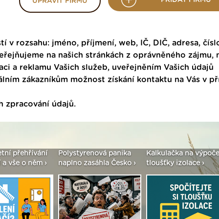
UPRAVIT FIRMU
tí v rozsahu: jméno, příjmení, web, IČ, DIČ, adresa, čísl
veřejňujeme na našich stránkách z oprávněného zájmu,
ci a reklamu Vašich služeb, uveřejněním Vašich údajů
ním zákazníkům možnost získání kontaktu na Vás v p
h zpracování údajů
.
etní přehřívání
Polystyrenová panika
Kalkulačka na výpoče
 a vše o něm ›
naplno zasáhla Česko ›
tloušťky izolace ›