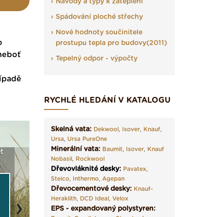
Návody a typy k zateplení
Spádování ploché střechy
Nové hodnoty součinitele
o
prostupu tepla pro budovy(2011)
 neboť
Tepelný odpor - výpočty
řípadě
RYCHLÉ HLEDÁNÍ V KATALOGU
Skelná vata:
Dekwool
,
Isover
,
Knauf
,
Ursa
,
Ursa PureOne
Minerální vata:
Baumit
,
Isover
,
Knauf
t
Seriál: Fasády ETICS a
Vyberte si izolaci a pak
Vytvořte
Nobasil
,
Rockwool
vše podstatné v kostce ›
ji tady klidně poptejte ›
fasády ›
Dřevovláknité desky
:
Pavatex
,
Steico
,
Inthermo
,
Agepan
Dřevocementové desky:
Knauf-
Heraklith
,
DCD Ideal
,
Velox
EPS - expandovaný polystyren:
Next