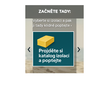
ZAČNĚTE TADY:
: Fasády ETICS a
Vyberte si izolaci a pak
Vytvořte si vizualiz
dstatné v kostce ›
ji tady klidně poptejte ›
fasády ›
Previous
Next