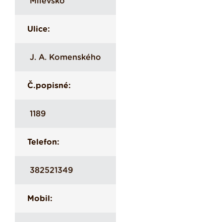
Milevsko
Ulice:
J. A. Komenského
Č.popisné:
1189
Telefon:
382521349
Mobil: