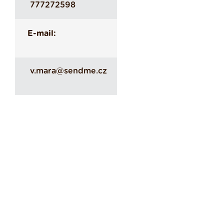
777272598
E-mail:
v.mara@sendme.cz