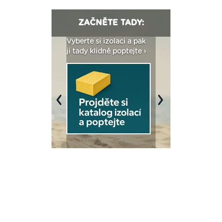
ZAČNĚTE TADY:
: Fasády ETICS a
Vyberte si izolaci a pak
Vytvořte si vizualiz
dstatné v kostce ›
ji tady klidně poptejte ›
fasády ›
Previous
Next