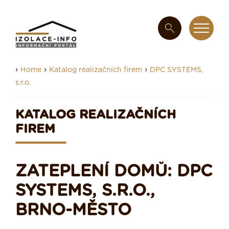
›
›
›
Home
Katalog realizačních firem
DPC SYSTEMS,
s.r.o.
KATALOG REALIZAČNÍCH
FIREM
ZATEPLENÍ DOMŮ: DPC
SYSTEMS, S.R.O.,
BRNO-MĚSTO