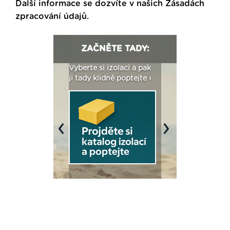
Další informace se dozvíte v našich
Zásadách
zpracování údajů
.
ZAČNĚTE TADY:
: Fasády ETICS a
Vyberte si izolaci a pak
Vytvořte si vizualiz
dstatné v kostce ›
ji tady klidně poptejte ›
fasády ›
Previous
Next