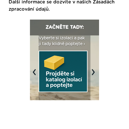
Další informace se dozvíte v našich
Zásadách
zpracování údajů
.
ZAČNĚTE TADY:
: Fasády ETICS a
Vyberte si izolaci a pak
Vytvořte si vizualiz
dstatné v kostce ›
ji tady klidně poptejte ›
fasády ›
Previous
Next