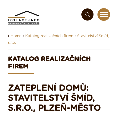
›
›
›
Home
Katalog realizačních firem
Stavitelství Šmíd,
s.r.o.
KATALOG REALIZAČNÍCH
FIREM
ZATEPLENÍ DOMŮ:
STAVITELSTVÍ ŠMÍD,
S.R.O., PLZEŇ-MĚSTO