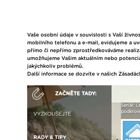
Vaše osobní údaje v souvislosti s Vaší živnos
mobilního telefonu a e-mail, evidujeme a u
přímo či nepřímo zprostředkováváme realiza
umožňujeme Vašim aktuálním nebo potenciál
jakýchkoliv problémů.
Další informace se dozvíte v našich
Zásadác
ZAČNĚTE TADY:
ak
Vytvořte si vizualizaci
Není polystyren? My ho
Seriál: L
 ›
fasády ›
seženeme! ›
podkroví
VYZKOUŠEJTE
RADY & TIPY