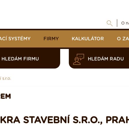
O n
ACÍ SYSTÉMY
FIRMY
KALKULÁTOR
O Z
HLEDÁM FIRMU
HLEDÁM RADU
s.r.o.
REM
KRA STAVEBNÍ S.R.O., PRA