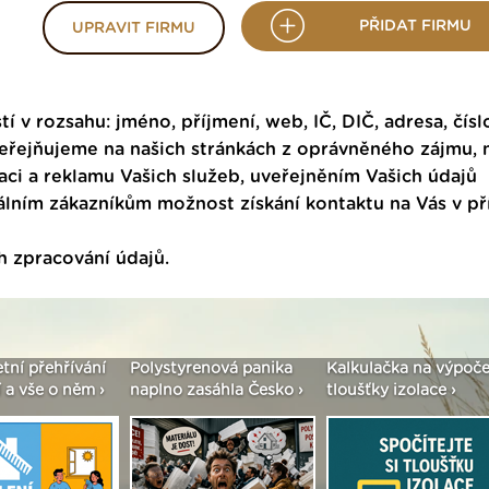
PŘIDAT FIRMU
UPRAVIT FIRMU
tí v rozsahu: jméno, příjmení, web, IČ, DIČ, adresa, čísl
veřejňujeme na našich stránkách z oprávněného zájmu,
ci a reklamu Vašich služeb, uveřejněním Vašich údajů
ním zákazníkům možnost získání kontaktu na Vás v p
h zpracování údajů
.
etní přehřívání
Polystyrenová panika
Kalkulačka na výpoče
 a vše o něm ›
naplno zasáhla Česko ›
tloušťky izolace ›