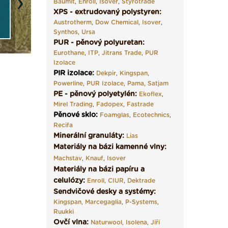
Baumit
,
Enroll
,
Isover
,
Styrotrade
Next
XPS - extrudovaný polystyren:
Austrotherm
,
Dow Chemical
,
Isover
,
Synthos
,
Ursa
PUR - pěnový polyuretan:
Eurothane
,
ITP
,
Jitrans Trade
,
PUR
Izolace
PIR izolace
:
Dekpir
,
Kingspan
,
Powerline
,
PUR Izolace
,
Pama,
Satjam
PE - pěnový polyetylén:
Ekoflex
,
Mirel Trading
,
Fadopex
,
Fastrade
Pěnové sklo
:
Foamglas
,
Ecotechnics
,
Recifa
Minerální granuláty:
Lias
Materiály na bázi kamenné vlny:
Machstav
,
Knauf
,
Isover
Materiály na bázi papíru a
celulózy:
Enroll
,
CIUR
,
Dektrade
Sendvičové desky a systémy:
Kingspan
,
Marcegaglia
,
P-Systems
,
Ruukki
Ovčí vlna:
Naturwool
,
Isolena
,
Jiří