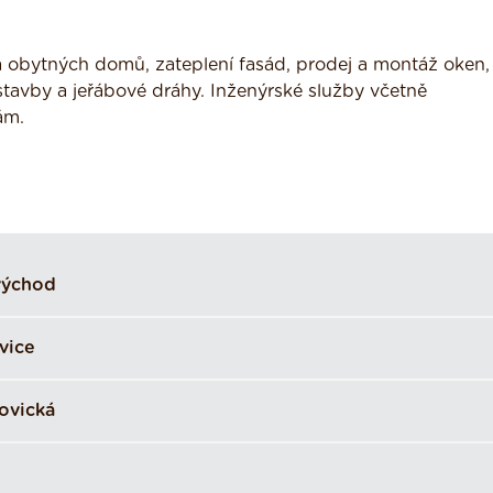
a obytných domů, zateplení fasád, prodej a montáž oken,
 stavby a jeřábové dráhy. Inženýrské služby včetně
ám.
východ
vice
ovická