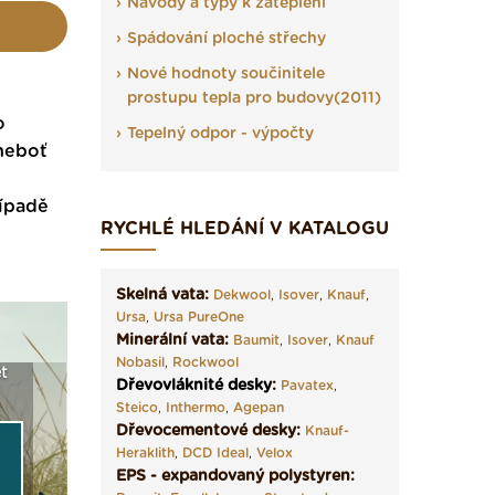
Návody a typy k zateplení
Spádování ploché střechy
Nové hodnoty součinitele
prostupu tepla pro budovy(2011)
o
Tepelný odpor - výpočty
 neboť
řípadě
RYCHLÉ HLEDÁNÍ V KATALOGU
Skelná vata:
Dekwool
,
Isover
,
Knauf
,
Ursa
,
Ursa PureOne
Minerální vata:
Baumit
,
Isover
,
Knauf
Nobasil
,
Rockwool
t
Seriál: Fasády ETICS a
Vyberte si izolaci a pak
Vytvořte
Dřevovláknité desky
:
Pavatex
,
vše podstatné v kostce ›
ji tady klidně poptejte ›
fasády ›
Steico
,
Inthermo
,
Agepan
Dřevocementové desky:
Knauf-
Heraklith
,
DCD Ideal
,
Velox
EPS - expandovaný polystyren: