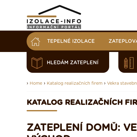
TEPELNÉ IZOLACE
ZATEPLOV
HLEDÁM ZATEPLENÍ
›
›
›
Home
Katalog realizačních firem
Vekra stavební 
KATALOG REALIZAČNÍCH FI
ZATEPLENÍ DOMŮ: VE