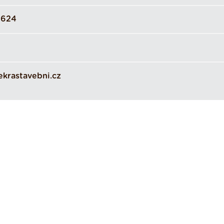
9624
krastavebni.cz