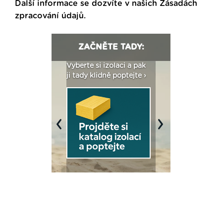
Další informace se dozvíte v našich
Zásadách
zpracování údajů
.
ZAČNĚTE TADY:
: Fasády ETICS a
Vyberte si izolaci a pak
Vytvořte si vizualiz
dstatné v kostce ›
ji tady klidně poptejte ›
fasády ›
Previous
Next