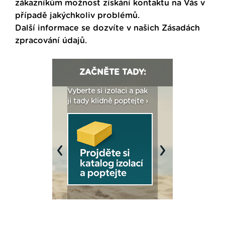
zákazníkům možnost získání kontaktu na Vás v
případě jakýchkoliv problémů.
Další informace se dozvíte v našich
Zásadách
zpracování údajů
.
ZAČNĚTE TADY:
: Fasády ETICS a
Vyberte si izolaci a pak
Vytvořte si vizualiz
dstatné v kostce ›
ji tady klidně poptejte ›
fasády ›
Previous
Next