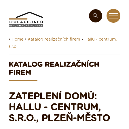
›
›
›
Home
Katalog realizačních firem
Hallu - centrum,
s.r.o.
KATALOG REALIZAČNÍCH
FIREM
ZATEPLENÍ DOMŮ:
HALLU - CENTRUM,
S.R.O., PLZEŇ-MĚSTO