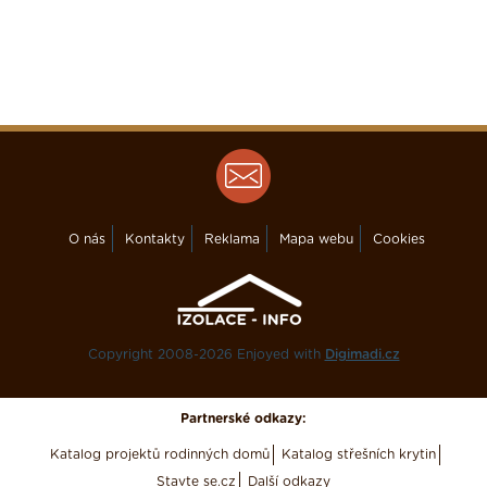
O nás
Kontakty
Reklama
Mapa webu
Cookies
Copyright 2008-2026 Enjoyed with
Digimadi.cz
Partnerské odkazy:
Katalog projektů rodinných domů
Katalog střešních krytin
Stavte se.cz
Další odkazy