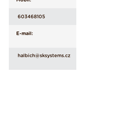
Mobil:
603468105
E-mail:
halbich@sksystems.cz