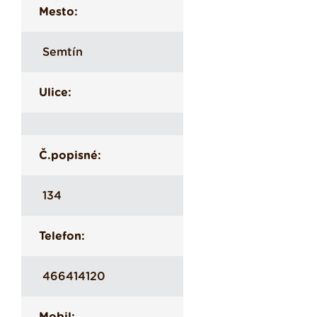
Mesto:
Semtín
Ulice:
Č.popisné:
134
Telefon:
466414120