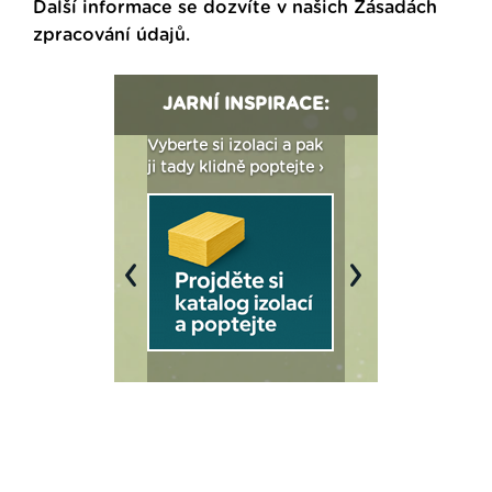
Další informace se dozvíte v našich
Zásadách
zpracování údajů
.
JARNÍ INSPIRACE:
: Fasády ETICS a
Vyberte si izolaci a pak
Vytvořte si vizualiz
dstatné v kostce ›
ji tady klidně poptejte ›
fasády ›
Previous
Next