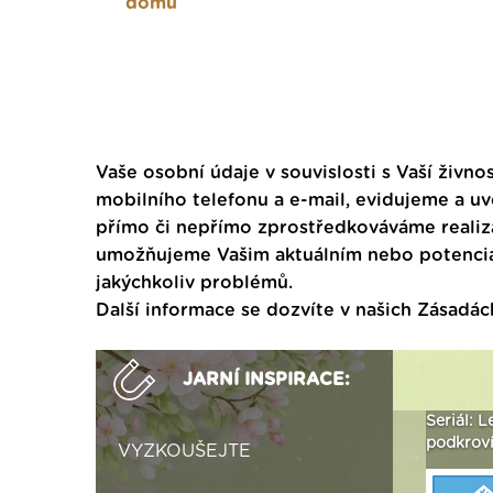
domů
Vaše osobní údaje v souvislosti s Vaší živnos
mobilního telefonu a e-mail, evidujeme a u
přímo či nepřímo zprostředkováváme realiza
umožňujeme Vašim aktuálním nebo potenciál
jakýchkoliv problémů.
Další informace se dozvíte v našich
Zásadác
JARNÍ INSPIRACE:
ak
Vytvořte si vizualizaci
Není polystyren? My ho
Seriál: L
 ›
fasády ›
seženeme! ›
podkroví
VYZKOUŠEJTE