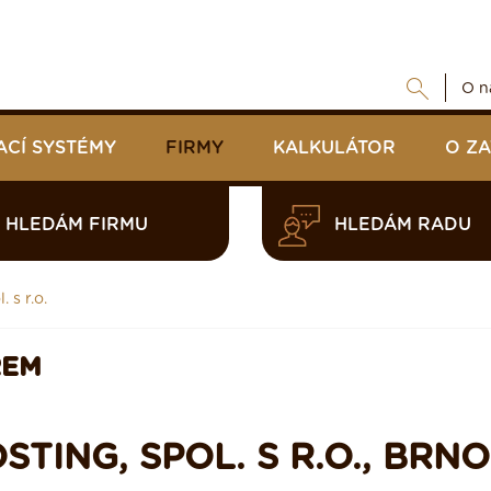
O n
ACÍ SYSTÉMY
FIRMY
KALKULÁTOR
O Z
HLEDÁM FIRMU
HLEDÁM RADU
 s r.o.
REM
TING, SPOL. S R.O., BRNO