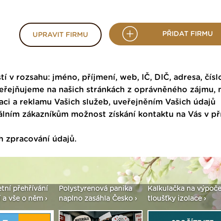
PŘIDAT FIRMU
UPRAVIT FIRMU
tí v rozsahu: jméno, příjmení, web, IČ, DIČ, adresa, čísl
veřejňujeme na našich stránkách z oprávněného zájmu,
ci a reklamu Vašich služeb, uveřejněním Vašich údajů
ním zákazníkům možnost získání kontaktu na Vás v p
h zpracování údajů
.
etní přehřívání
Polystyrenová panika
Kalkulačka na výpoče
 a vše o něm ›
naplno zasáhla Česko ›
tloušťky izolace ›