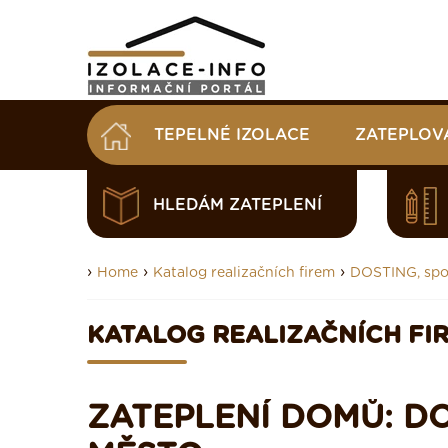
TEPELNÉ IZOLACE
ZATEPLOV
HLEDÁM ZATEPLENÍ
›
›
›
Home
Katalog realizačních firem
DOSTING, spol.
KATALOG REALIZAČNÍCH FI
ZATEPLENÍ DOMŮ: DOS