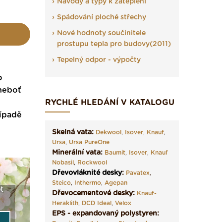
Návody a typy k zateplení
Spádování ploché střechy
Nové hodnoty součinitele
prostupu tepla pro budovy(2011)
Tepelný odpor - výpočty
o
 neboť
RYCHLÉ HLEDÁNÍ V KATALOGU
řípadě
Skelná vata:
Dekwool
,
Isover
,
Knauf
,
Ursa
,
Ursa PureOne
Minerální vata:
Baumit
,
Isover
,
Knauf
Nobasil
,
Rockwool
Dřevovláknité desky
:
Pavatex
,
Steico
,
Inthermo
,
Agepan
t
Seriál: Fasády ETICS a
Vyberte si izolaci a pak
Vytvořte
Dřevocementové desky:
Knauf-
vše podstatné v kostce ›
ji tady klidně poptejte ›
fasády ›
Heraklith
,
DCD Ideal
,
Velox
EPS - expandovaný polystyren: