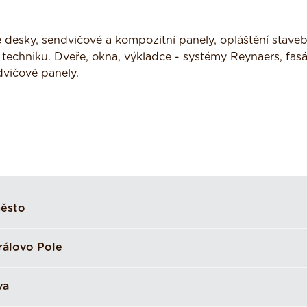
desky, sendvičové a kompozitní panely, opláštění staveb
 techniku. Dveře, okna, výkladce - systémy Reynaers, fas
dvičové panely.
ěsto
rálovo Pole
va