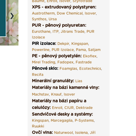
Baumit
,
Enroll
,
Isover
,
Styrotrade
XPS - extrudovaný polystyren:
Austrotherm
,
Dow Chemical
,
Isover
,
Next
Synthos
,
Ursa
PUR - pěnový polyuretan:
Eurothane
,
ITP
,
Jitrans Trade
,
PUR
Izolace
PIR izolace
:
Dekpir
,
Kingspan
,
Powerline
,
PUR Izolace
,
Pama,
Satjam
PE - pěnový polyetylén:
Ekoflex
,
Mirel Trading
,
Fadopex
,
Fastrade
Pěnové sklo
:
Foamglas
,
Ecotechnics
,
Recifa
Minerální granuláty:
Lias
Materiály na bázi kamenné vlny:
Machstav
,
Knauf
,
Isover
Materiály na bázi papíru a
celulózy:
Enroll
,
CIUR
,
Dektrade
Sendvičové desky a systémy:
Kingspan
,
Marcegaglia
,
P-Systems
,
Ruukki
Ovčí vlna:
Naturwool
,
Isolena
,
Jiří