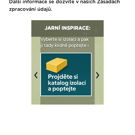
Další informace se dozvíte v našich
Zásadách
zpracování údajů
.
JARNÍ INSPIRACE:
: Fasády ETICS a
Vyberte si izolaci a pak
Vytvořte si vizualiz
dstatné v kostce ›
ji tady klidně poptejte ›
fasády ›
Previous
Next