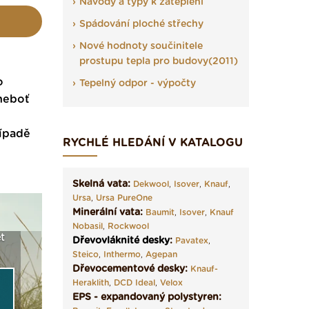
Návody a typy k zateplení
Spádování ploché střechy
Nové hodnoty součinitele
prostupu tepla pro budovy(2011)
o
Tepelný odpor - výpočty
 neboť
řípadě
RYCHLÉ HLEDÁNÍ V KATALOGU
Skelná vata:
Dekwool
,
Isover
,
Knauf
,
Ursa
,
Ursa PureOne
Minerální vata:
Baumit
,
Isover
,
Knauf
Nobasil
,
Rockwool
t
Seriál: Fasády ETICS a
Vyberte si izolaci a pak
Vytvořte
Dřevovláknité desky
:
Pavatex
,
vše podstatné v kostce ›
ji tady klidně poptejte ›
fasády ›
Steico
,
Inthermo
,
Agepan
Dřevocementové desky:
Knauf-
Heraklith
,
DCD Ideal
,
Velox
EPS - expandovaný polystyren: