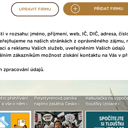
PŘIDAT FIRMU
UPRAVIT FIRMU
tí v rozsahu: jméno, příjmení, web, IČ, DIČ, adresa, čísl
veřejňujeme na našich stránkách z oprávněného zájmu,
ci a reklamu Vašich služeb, uveřejněním Vašich údajů
ním zákazníkům možnost získání kontaktu na Vás v p
h zpracování údajů
.
etní přehřívání
Polystyrenová panika
Kalkulačka na výpoče
 a vše o něm ›
naplno zasáhla Česko ›
tloušťky izolace ›