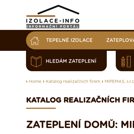
TEPELNÉ IZOLACE
ZATEPLOV
HLEDÁM ZATEPLENÍ
›
›
›
Home
Katalog realizačních firem
MIPEMAS, s.r.o
KATALOG REALIZAČNÍCH FI
ZATEPLENÍ DOMŮ: MIP