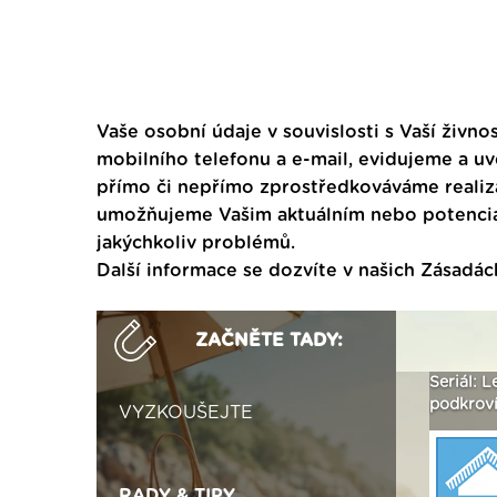
Vaše osobní údaje v souvislosti s Vaší živnos
mobilního telefonu a e-mail, evidujeme a u
přímo či nepřímo zprostředkováváme realiza
umožňujeme Vašim aktuálním nebo potenciál
jakýchkoliv problémů.
Další informace se dozvíte v našich
Zásadác
ZAČNĚTE TADY:
ak
Vytvořte si vizualizaci
Není polystyren? My ho
Seriál: L
 ›
fasády ›
seženeme! ›
podkroví
VYZKOUŠEJTE
RADY & TIPY