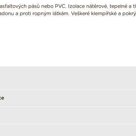
asfaltových pásů nebo PVC. Izolace nátěrové, tepelné a t
 radonu a proti ropným látkám. Veškeré klempířské a pokr
ce