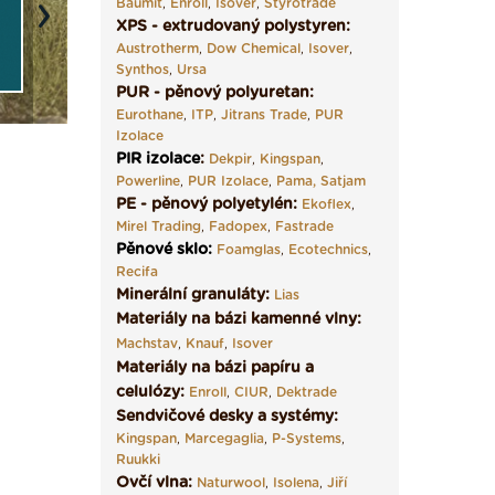
Baumit
,
Enroll
,
Isover
,
Styrotrade
Next
XPS - extrudovaný polystyren:
Austrotherm
,
Dow Chemical
,
Isover
,
Synthos
,
Ursa
PUR - pěnový polyuretan:
Eurothane
,
ITP
,
Jitrans Trade
,
PUR
Izolace
PIR izolace
:
Dekpir
,
Kingspan
,
Powerline
,
PUR Izolace
,
Pama,
Satjam
PE - pěnový polyetylén:
Ekoflex
,
Mirel Trading
,
Fadopex
,
Fastrade
Pěnové sklo
:
Foamglas
,
Ecotechnics
,
Recifa
Minerální granuláty:
Lias
Materiály na bázi kamenné vlny:
Machstav
,
Knauf
,
Isover
Materiály na bázi papíru a
celulózy:
Enroll
,
CIUR
,
Dektrade
Sendvičové desky a systémy:
Kingspan
,
Marcegaglia
,
P-Systems
,
Ruukki
Ovčí vlna:
Naturwool
,
Isolena
,
Jiří