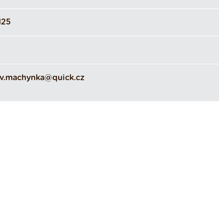
125
av.machynka@quick.cz