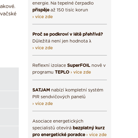
energie. Na tepelné čerpadlo
lakové.
přispěje
až 150 tisíc korun
ývačské
› více zde
Proč se podkroví v létě přehřívá?
Důležitá není jen hodnota λ
› více zde
Reflexní izolace
SuperFOIL
nově v
programu
TEPLO
› více zde
SATJAM
nabízí kompletní systém
PIR sendvičových panelů
› více zde
Asociace energetických
specialistů otevírá
bezplatný kurz
pro energetické poradce
› více zde