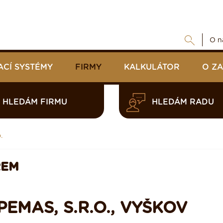
O n
ACÍ SYSTÉMY
FIRMY
KALKULÁTOR
O Z
HLEDÁM FIRMU
HLEDÁM RADU
.
REM
EMAS, S.R.O., VYŠKOV