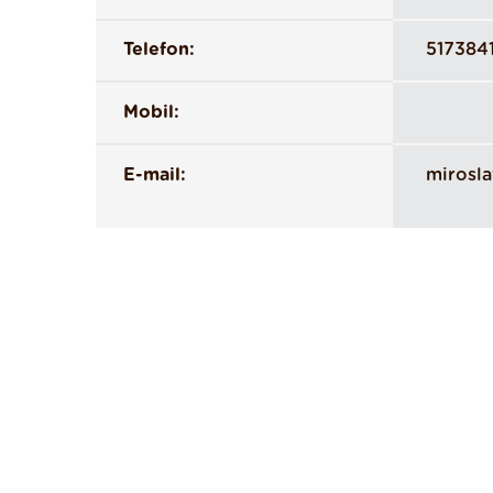
Telefon:
517384
Mobil:
E-mail:
mirosl