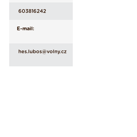
603816242
E-mail:
hes.lubos@volny.cz