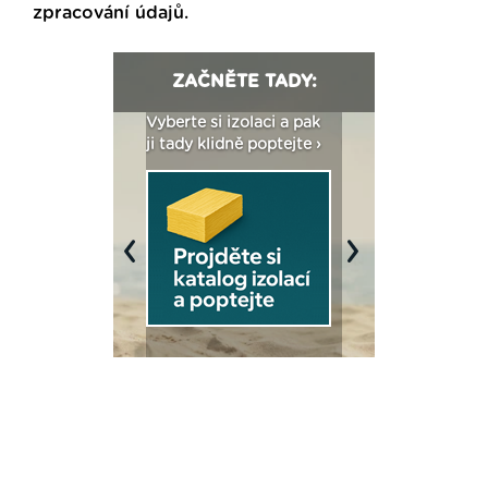
zpracování údajů
.
ZAČNĚTE TADY:
: Fasády ETICS a
Vyberte si izolaci a pak
Vytvořte si vizualiz
dstatné v kostce ›
ji tady klidně poptejte ›
fasády ›
Previous
Next